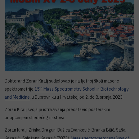
Doktorand Zoran Kiralj sudjelovao je na ljetnoj školi masene
th
spektrometrije
15
Mass Spectrometry School in Biotechnology
and Medicine
, u Dubrovniku u Hrvatskoj od 2. do 8. srpnja 2023.
Zoran Kiralj svoja je istraživanja predstavio posterskim
priopćenjem sljedećeg naslova:
Zoran Kiralj, Zrinka Dragun, Dušica Ivanković, Branka Bilić, Saša
Kazazić i Snježana Kazazić (2023)
Mass spectrometry analysis of