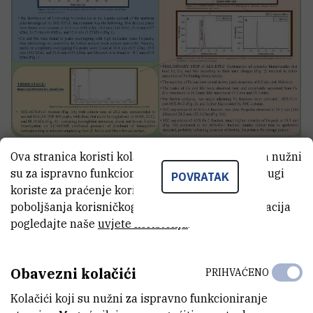
Ova stranica koristi kolačiće. Neki od tih kolačića nužni
su za ispravno funkcioniranje stranice, dok se drugi
POVRATAK
koriste za praćenje korištenja stranice radi
poboljšanja korisničkog iskustva. Za više informacija
2023 - MSBM - ZORAN
(6)
pogledajte naše
uvjete korištenja
.
Obavezni kolačići
PRIHVAĆENO
Kolačići koji su nužni za ispravno funkcioniranje
Pogledaj galeriju →