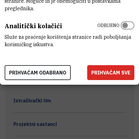
stranice. Moguće ih je onemogućiti u postavkama
preglednika.
Analitički kolačići
ODBIJENO
Služe za praćenje korištenja stranice radi poboljšanja
korisničkog iskustva.
BIOMOLEKULE KOJE VEŽU METALE I
ZDRAVSTVENI POREMEĆAJI KOD
SLATKOVODNIH ORGANIZAMA IZLOŽENIH
INDUSTRIJSKOM OTPADU (METABIOM)
PRIHVAĆAM ODABRANO
PRIHVAĆAM SVE
Istraživački tim
Projektni sastanci