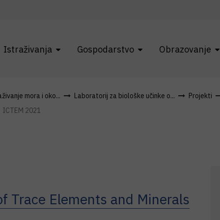
Istraživanja
Gospodarstvo
Obrazovanje
živanje mora i oko...
Laboratorij za biološke učinke o...
Projekti
ICTEM 2021
1
of Trace Elements and Minerals