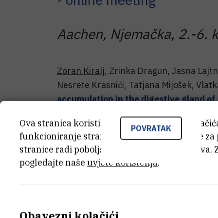
Aachen, Njemačka, 2.-6. 
Zoran Kiralj
, Zrinka Dragun, Jasna Lajt
Nesrete Krasnići, Tatjana Mijošek, Vlatka
accumulation in the digestive gland o
contamination in freshwater ecosystems
Ova stranica koristi kolačiće. Neki od tih kolači
Conference of Trace Elements and Minera
POVRATAK
funkcioniranje stranice, dok se drugi koriste za
(postersko priopćenje).
stranice radi poboljšanja korisničkog iskustva. 
pogledajte naše
uvjete korištenja
.
Obavezni kolačići