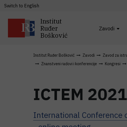
Switch to English
Institut
Ruđer
Zavodi
Bošković
Institut Ruđer Bošković
Zavodi
Zavod za istra
Znanstveni radovi i konferencije
Kongresi
ICTEM 202
International Conference 
- online meeting