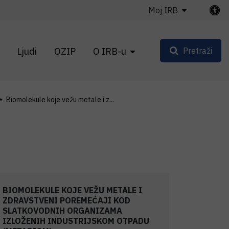
Moj IRB
Ljudi
OZIP
O IRB-u
Pretraži
Biomolekule koje vežu metale i z...
BIOMOLEKULE KOJE VEŽU METALE I
ZDRAVSTVENI POREMEĆAJI KOD
SLATKOVODNIH ORGANIZAMA
IZLOŽENIH INDUSTRIJSKOM OTPADU