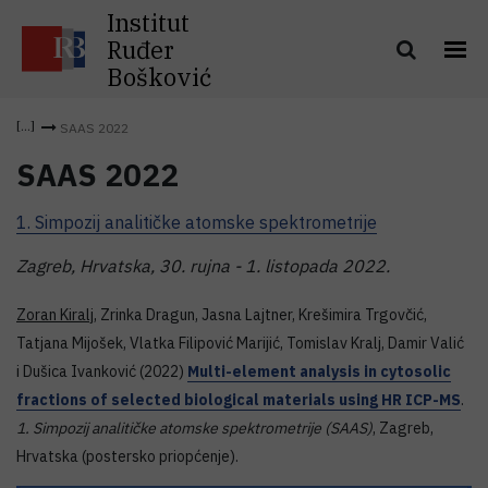
Institut
Ruđer
Bošković
SAAS 2022
SAAS 2022
1. Simpozij analitičke atomske spektrometrije
Zagreb, Hrvatska, 30. rujna - 1. listopada 2022.
Zoran Kiralj
, Zrinka Dragun, Jasna Lajtner, Krešimira Trgovčić,
Tatjana Mijošek, Vlatka Filipović Marijić, Tomislav Kralj, Damir Valić
i Dušica Ivanković (2022)
Multi-element analysis in cytosolic
fractions of selected biological materials using HR ICP-MS
.
1. Simpozij analitičke atomske spektrometrije (SAAS)
, Zagreb,
Hrvatska (postersko priopćenje).