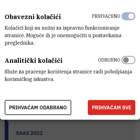
Istraživački tim
Obavezni kolačići
PRIHVAĆENO
Kolačići koji su nužni za ispravno funkcioniranje
stranice. Moguće ih je onemogućiti u postavkama
Projektni sastanci
preglednika.
Analitički kolačići
ODBIJENO
Terenski rad
Služe za praćenje korištenja stranice radi poboljšanja
korisničkog iskustva.
Znanstveni radovi i konferencije
PRIHVAĆAM ODABRANO
PRIHVAĆAM SVE
Znanstveni i stručni skupovi
SAAS 2022