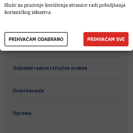
Služe za praćenje korištenja stranice radi poboljšanja
korisničkog iskustva.
26th European Meeting on Environmental
Chemistry (EMEC 2026)
PRIHVAĆAM ODABRANO
PRIHVAĆAM SVE
Ostala diseminacija
Ocjenski radovi i stručne prakse
Usavršavanja
Oprema