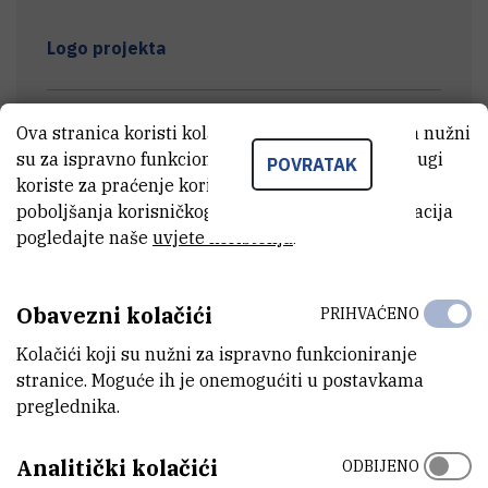
Logo projekta
Istraživački tim
Ova stranica koristi kolačiće. Neki od tih kolačića nužni
su za ispravno funkcioniranje stranice, dok se drugi
POVRATAK
koriste za praćenje korištenja stranice radi
poboljšanja korisničkog iskustva. Za više informacija
Projektni sastanci
pogledajte naše
uvjete korištenja
.
Terenski rad
Obavezni kolačići
PRIHVAĆENO
Kolačići koji su nužni za ispravno funkcioniranje
Znanstveni radovi i konferencije
stranice. Moguće ih je onemogućiti u postavkama
preglednika.
Znanstveni i stručni skupovi
Analitički kolačići
ODBIJENO