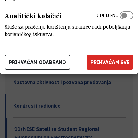
Tečajevi i usavršavanja
Analitički kolačići
ODBIJENO
Služe za praćenje korištenja stranice radi poboljšanja
korisničkog iskustva.
Mediji
Popularizacija znanosti
PRIHVAĆAM ODABRANO
PRIHVAĆAM SVE
Nastavna aktivnost i pozvana predavanja
Kongresi i radionice
11th ISE Satellite Student Regional
Symposium on Electrochemistry