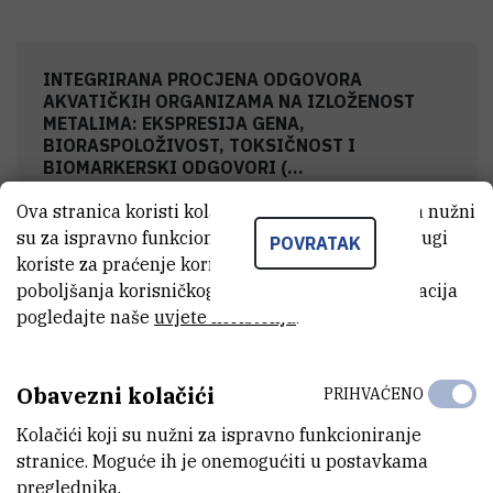
INTEGRIRANA PROCJENA ODGOVORA
AKVATIČKIH ORGANIZAMA NA IZLOŽENOST
METALIMA: EKSPRESIJA GENA,
BIORASPOLOŽIVOST, TOKSIČNOST I
BIOMARKERSKI ODGOVORI (...
Ova stranica koristi kolačiće. Neki od tih kolačića nužni
su za ispravno funkcioniranje stranice, dok se drugi
POVRATAK
koriste za praćenje korištenja stranice radi
Terenski rad
poboljšanja korisničkog iskustva. Za više informacija
pogledajte naše
uvjete korištenja
.
Laboratorijski rad
Obavezni kolačići
PRIHVAĆENO
Kolačići koji su nužni za ispravno funkcioniranje
Projektni sastanci
stranice. Moguće ih je onemogućiti u postavkama
preglednika.