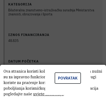
KATEGORIJA
Bilateralna znanstveno-istraživačka suradnja Ministarstva
znanosti, obrazovanja i športa
IZNOS FINANCIRANJA
48.835
DATUM POČETKA
1.1.2018.
Ova stranica koristi kolačiće. Neki od tih kolačića nužni
su za ispravno funkcioniranje stranice, dok se drugi
POVRATAK
koriste za praćenje korištenja stranice radi
DATUM ZAVRŠETKA
poboljšanja korisničkog iskustva. Za više informacija
pogledajte naše
uvjete korištenja
.
31.12.2019.