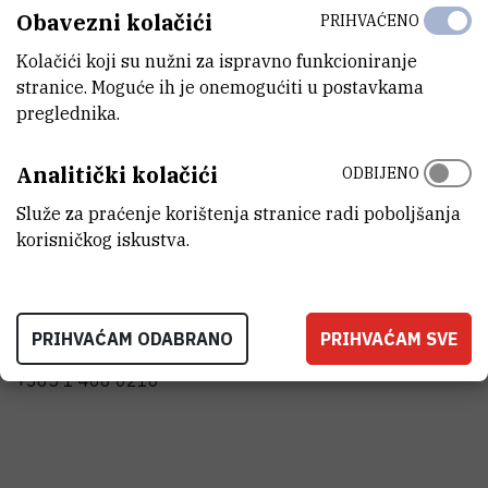
Obavezni kolačići
PRIHVAĆENO
STATUS
Kolačići koji su nužni za ispravno funkcioniranje
Završen
stranice. Moguće ih je onemogućiti u postavkama
preglednika.
GLAVNI ISTRAŽIVAČ
Analitički kolačići
ODBIJENO
Služe za praćenje korištenja stranice radi poboljšanja
korisničkog iskustva.
Vlatka
Filipović Marijić
,
dr. sc.
PRIHVAĆAM ODABRANO
PRIHVAĆAM SVE
Vlatka.Filipovic@irb.hr
+385 1 468 0216