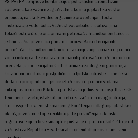
PS, PE i PP, te njihove kombinacije s policikličkim aromatskim
spojevima kao važnim zagađivalima kojima je plastika vektor
prijenosa, na slatkovodne orgaznime provođenjem testa
imobilizacije vodenbuha. Važnost vodenbuhe u ispitivanjima
toksičnosti je što je ona primarni potrošač u hranidbenom lancu te
je time važna poveznica primarnih proizvođača i tercijarnih
potrošača u hranidbenom lancu te razumijevanje učinaka otpadnih
voda i mikroplastike na razini primarnih potrošača može pomoći i u
predviđanju i potencijalno štetnih učinaka za druge organizme, a
kroz hranidbeni lanac posljedično i na ljudsko zdravlje. Time će se
dodatno procijeniti posljedice izloženosti otpadnim vodama i
mikroplastici u rijeci Krki koja predstavlja jedinstveni i osjetljivi krški
fenomen u svijetu, istaknuti potreba za zaštitom ovog područja,
kao i osvjestiti važnost smanjenog korištenja i odlaganja plastike u
okoliš, povećane stope recikliranja te provođenja zakonske
regulative kojom bi se smanjilo ispuštanje otpada u okoliš, što je od
važnosti za Republiku Hrvatsku ali i općenit doprinos znanstvenoj
zajednici.