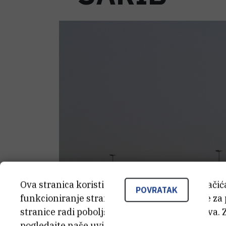
Ova stranica koristi kolačiće. Neki od tih kolači
POVRATAK
funkcioniranje stranice, dok se drugi koriste za
stranice radi poboljšanja korisničkog iskustva. 
pogledajte naše
uvjete korištenja
.