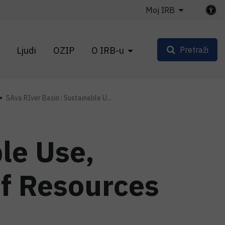
Moj IRB
Ljudi
OZIP
O IRB-u
Pretraži
SAva RIver Basin : Sustainable U...
le Use,
f Resources