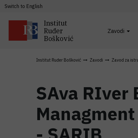
Switch to English
Institut
Ruđer
Zavodi
Bošković
Institut Ruđer Bošković
Zavodi
Zavod za istra
SAva RIver 
Managment a
- SARIB