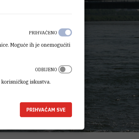
PRIHVAĆENO
anice. Moguće ih je onemogućiti
ODBIJENO
 korisničkog iskustva.
PRIHVAĆAM SVE