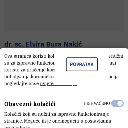
dr. sc.
Elvira
Bura Nakić
Znanstveni savjetnik
Ova stranica koristi kolačiće. Neki od tih kolačića nužni
su za ispravno funkcioniranje stranice, dok se drugi
POVRATAK
koriste za praćenje korištenja stranice radi
poboljšanja korisničkog iskustva. Za više informacija
E-MAIL
pogledajte naše
uvjete korištenja
.
Elvira.Bura.Nakic@irb.hr
MOBITEL
Obavezni kolačići
+385 99 347 3334
PRIHVAĆENO
Kolačići koji su nužni za ispravno funkcioniranje
INTERNI BROJ
stranice. Moguće ih je onemogućiti u postavkama
.
preglednika.