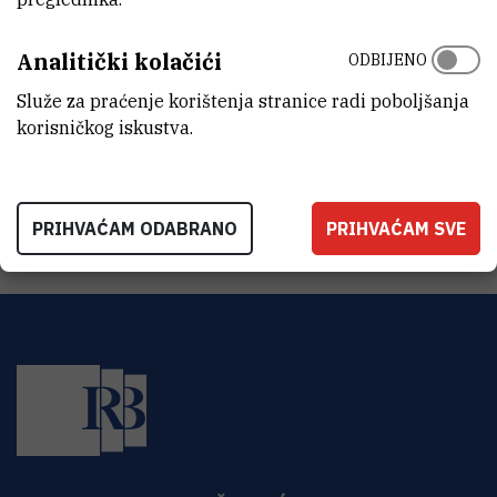
ZAVOD
Zavod za istraživanje mora i okoliša
Analitički kolačići
ODBIJENO
LABORATORIJ
Služe za praćenje korištenja stranice radi poboljšanja
Laboratorij za fizičku kemiju tragova
korisničkog iskustva.
ADRESA
Institut Ruđer Bošković, Zavod za istraživanje mora i okoliša,
Martinska b.b., Šibenik
PRIHVAĆAM ODABRANO
PRIHVAĆAM SVE