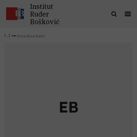
Institut
Ruđer
Bošković
Elvira Bura Nakić
E
B