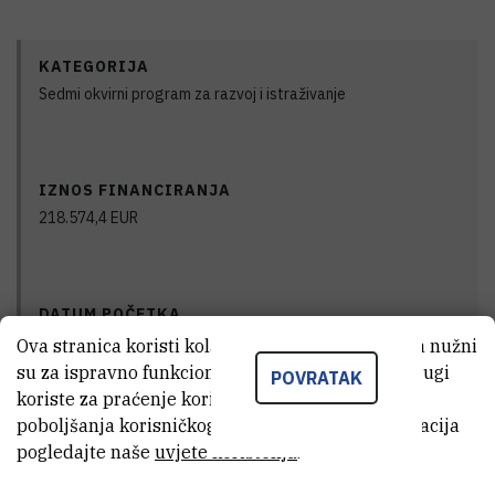
KATEGORIJA
Sedmi okvirni program za razvoj i istraživanje
IZNOS FINANCIRANJA
218.574,4
EUR
DATUM POČETKA
1.10.2011.
Ova stranica koristi kolačiće. Neki od tih kolačića nužni
su za ispravno funkcioniranje stranice, dok se drugi
POVRATAK
koriste za praćenje korištenja stranice radi
poboljšanja korisničkog iskustva. Za više informacija
DATUM ZAVRŠETKA
pogledajte naše
uvjete korištenja
.
1.10.2013.