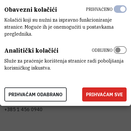
Obavezni kolačići
PRIHVAĆENO
STATUS
Kolačići koji su nužni za ispravno funkcioniranje
Završen
stranice. Moguće ih je onemogućiti u postavkama
preglednika.
Analitički kolačići
ODBIJENO
GLAVNI ISTRAŽIVAČ
Služe za praćenje korištenja stranice radi poboljšanja
korisničkog iskustva.
M
A
Marijan
Ahel
,
dr. sc.
PRIHVAĆAM ODABRANO
PRIHVAĆAM SVE
ahel@irb.hr
+385 1 456 0940