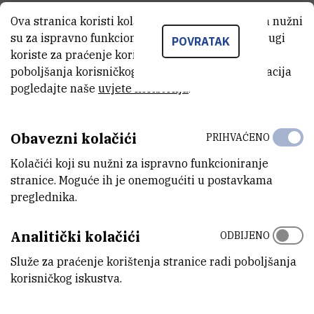
E
T
Ova stranica koristi kolačiće. Neki od tih kolačića nužni
su za ispravno funkcioniranje stranice, dok se drugi
POVRATAK
koriste za praćenje korištenja stranice radi
Emin
Teskeredžić
,
dr. sc.
poboljšanja korisničkog iskustva. Za više informacija
Emin.Tekserdzic@irb.hr
pogledajte naše
uvjete korištenja
.
Istraživanja se provode na ribolovnom području KUPA. Obrađuju se
Obavezni kolačići
PRIHVAĆENO
ribolovne vode rijeke Kupe, Dobre, jezera Lešće, Korane i Mrežnice,
a tijekom istraživanja utvrđuje se:
Kolačići koji su nužni za ispravno funkcioniranje
stranice. Moguće ih je onemogućiti u postavkama
1.Kvantitativni i kvalitativni sastav ihtiofaune (sistematizirano
preglednika.
prema redovima, porodicama, rodovima), s postotnim udjelom
zastupljenosti pojedinih vrsta u porodicama/rodovima, odnosno
Analitički kolačići
ODBIJENO
masenim udjelom pojedine vrste u ukupnoj ihtiomasi.
Služe za praćenje korištenja stranice radi poboljšanja
korisničkog iskustva.
2.Procjena godišnjeg prirasta ekonomski važnih vrsta za športski i
gospodarski ribolov u ribolovnim vodama, izražen u kg/ha;Napravit