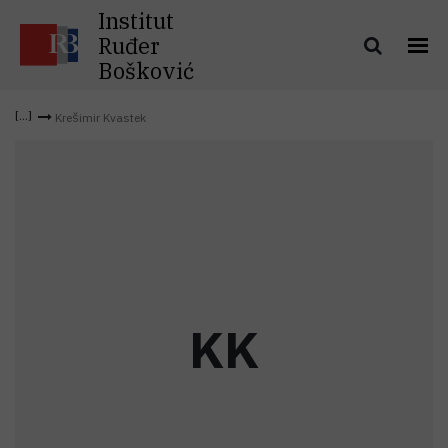
Institut
Ruđer
Bošković
Krešimir Kvastek
K
K