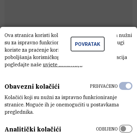
Ova stranica koristi kolačiće. Neki od tih kolačića nužni
su za ispravno funkcioniranje stranice, dok se drugi
POVRATAK
dr. sc.
Krešimir
Kvastek
koriste za praćenje korištenja stranice radi
poboljšanja korisničkog iskustva. Za više informacija
Vanjski suradnik
pogledajte naše
uvjete korištenja
.
E-MAIL
Obavezni kolačići
PRIHVAĆENO
kvastek@irb.hr
Kolačići koji su nužni za ispravno funkcioniranje
ZAVOD
stranice. Moguće ih je onemogućiti u postavkama
Zavod za istraživanje mora i okoliša
preglednika.
ADRESA
Analitički kolačići
ODBIJENO
Institut Ruđer Bošković
Bijenička 54