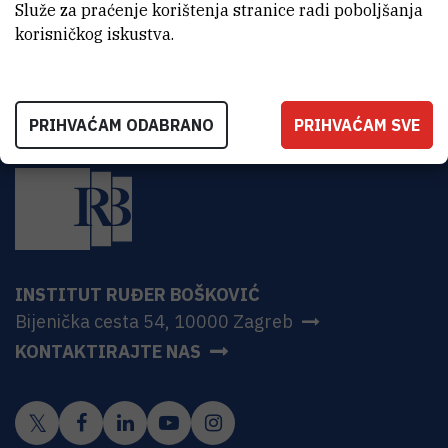
HR-10000 Zagreb
Služe za praćenje korištenja stranice radi poboljšanja
korisničkog iskustva.
PRIHVAĆAM ODABRANO
PRIHVAĆAM SVE
INSTITUT RUĐER BOŠKOVIĆ
Bijenička cesta 54, 10000 Zagreb
KONTAKTIRAJTE NAS