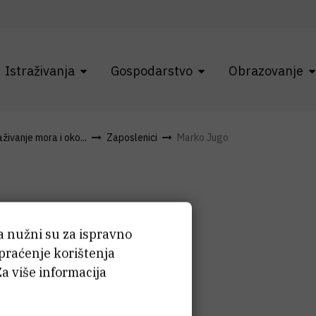
Istraživanja
Gospodarstvo
Obrazovanje
živanje mora i oko...
Zaposlenici
Marko Jugo
ća nužni su za ispravno
arko
Jugo
 praćenje korištenja
Za više informacija
jski suradnik