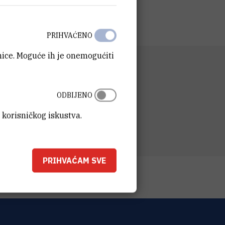
PRIHVAĆENO
anice. Moguće ih je onemogućiti
D
a istraživanje mora i okoliša
ODBIJENO
SA
t Ruđer Bošković
 korisničkog iskustva.
ka 54
00 Zagreb
PRIHVAĆAM SVE