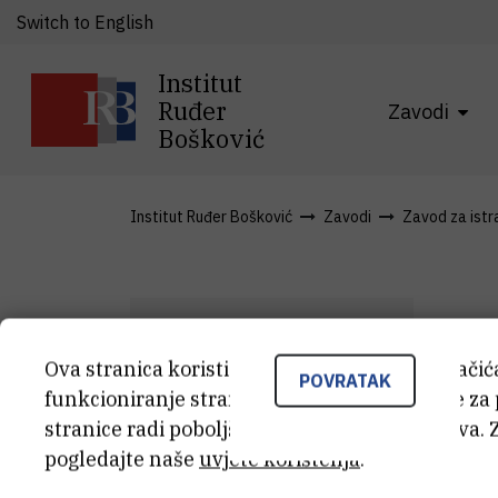
Switch to English
Institut
Ruđer
Zavodi
Bošković
Institut Ruđer Bošković
Zavodi
Zavod za istra
Ova stranica koristi kolačiće. Neki od tih kolači
POVRATAK
M
funkcioniranje stranice, dok se drugi koriste za
M
J
stranice radi poboljšanja korisničkog iskustva. 
pogledajte naše
uvjete korištenja
.
Van