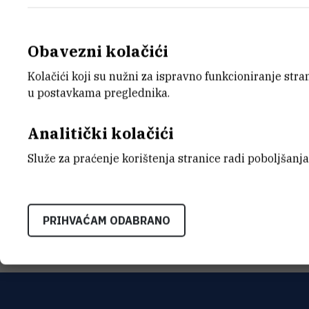
Obavezni kolačići
Kolačići koji su nužni za ispravno funkcioniranje str
E-MAIL
ZAVO
u postavkama preglednika.
majugo@irb.hr
Zavod z
Analitički kolačići
ADRE
Institu
Služe za praćenje korištenja stranice radi poboljšanja
Bijenič
HR-100
PRIHVAĆAM ODABRANO