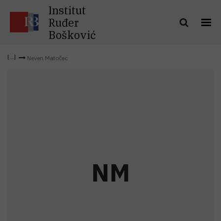
Institut
Ruđer
Bošković
Neven Matočec
N
M