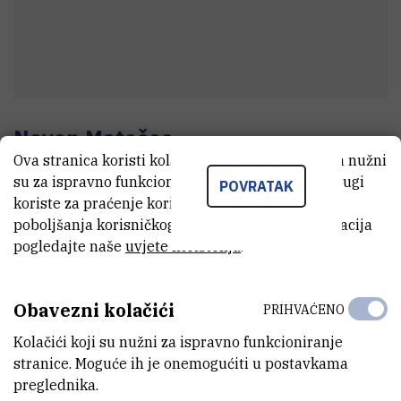
Neven
Matočec
Ova stranica koristi kolačiće. Neki od tih kolačića nužni
Tehnički suradnik
su za ispravno funkcioniranje stranice, dok se drugi
POVRATAK
koriste za praćenje korištenja stranice radi
poboljšanja korisničkog iskustva. Za više informacija
E-MAIL
pogledajte naše
uvjete korištenja
.
Neven.Matocec@irb.hr
TELEFON
Obavezni kolačići
PRIHVAĆENO
+385 1 456 1075
Kolačići koji su nužni za ispravno funkcioniranje
INTERNI BROJ
stranice. Moguće ih je onemogućiti u postavkama
1950
preglednika.