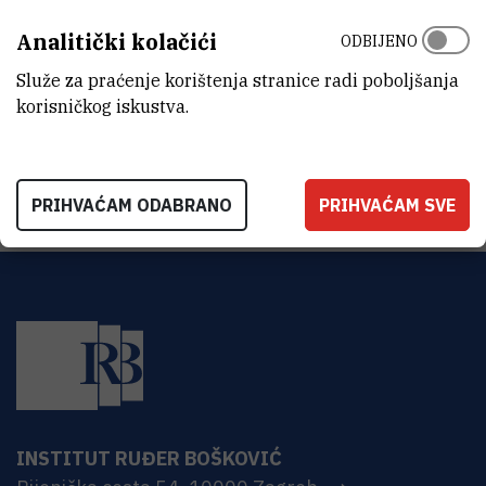
ZAVOD
Analitički kolačići
ODBIJENO
Zavod za istraživanje mora i okoliša
Služe za praćenje korištenja stranice radi poboljšanja
ADRESA
korisničkog iskustva.
Institut Ruđer Bošković
Bijenička 54
HR-10000 Zagreb
PRIHVAĆAM ODABRANO
PRIHVAĆAM SVE
INSTITUT RUĐER BOŠKOVIĆ