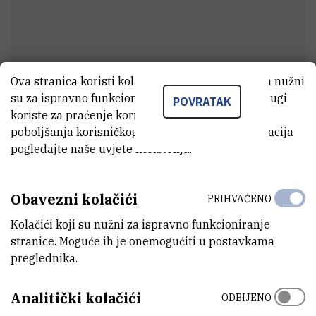
Ova stranica koristi kolačiće. Neki od tih kolačića nužni
su za ispravno funkcioniranje stranice, dok se drugi
POVRATAK
Željko
Kwokal
koriste za praćenje korištenja stranice radi
poboljšanja korisničkog iskustva. Za više informacija
Vanjski suradnik
pogledajte naše
uvjete korištenja
.
E-MAIL
Obavezni kolačići
PRIHVAĆENO
Zeljko.Kwokal@irb.hr
Kolačići koji su nužni za ispravno funkcioniranje
ZAVOD
stranice. Moguće ih je onemogućiti u postavkama
Zavod za istraživanje mora i okoliša
preglednika.
ADRESA
Analitički kolačići
ODBIJENO
Institut Ruđer Bošković
Bijenička 54