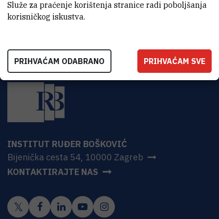
HR-10000 Zagreb
Služe za praćenje korištenja stranice radi poboljšanja
korisničkog iskustva.
PRIHVAĆAM ODABRANO
PRIHVAĆAM SVE
INSTITUT RUĐER BOŠKOVIĆ
Bijenička cesta 54, 10000 Zagreb
KONTAKTIRAJTE NAS