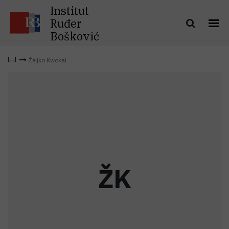
Institut
Ruđer
Bošković
Željko Kwokal
Ž
K