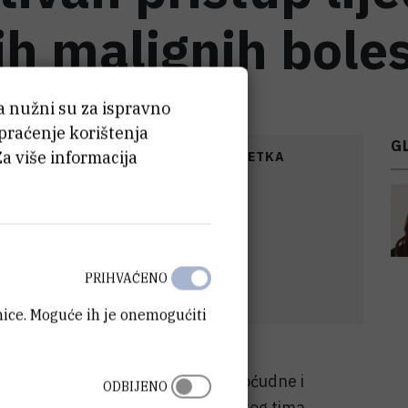
h malignih boles
ća nužni su za ispravno
 praćenje korištenja
G
Za više informacija
FINANCIRANJA
DATUM POČETKA
7
EUR
31.1.2025.
PRIHVAĆENO
anice. Moguće ih je onemogućiti
uje od multiplog mijeloma (MM), zloćudne i
ODBIJENO
i. Dosadašnja suradnja istraživačkog tima