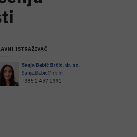
ti
LAVNI ISTRAŽIVAČ
Sanja
Babić Brčić
,
dr. sc.
Sanja.Babic@irb.hr
+385 1 457 1391