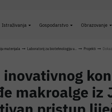
Istraživanja
Gospodarstvo
Obrazovanje
ju materijala
Laboratorij za biotehnologiju u...
Projekti
Dokaz
 inovativnog kon
e makroalge iz 
ivan pristup lij