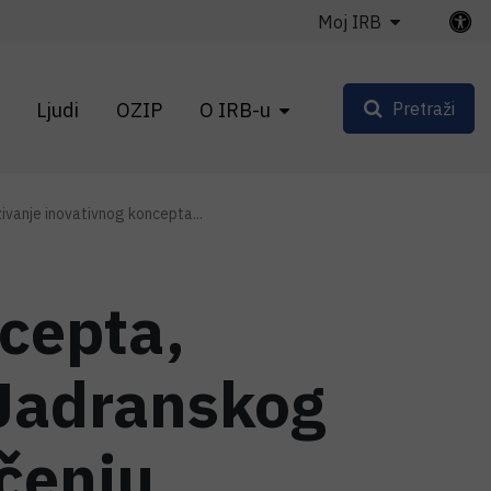
Moj IRB
Ljudi
OZIP
O IRB-u
Pretraži
ivanje inovativnog koncepta...
cepta,
Jadranskog
ečenju