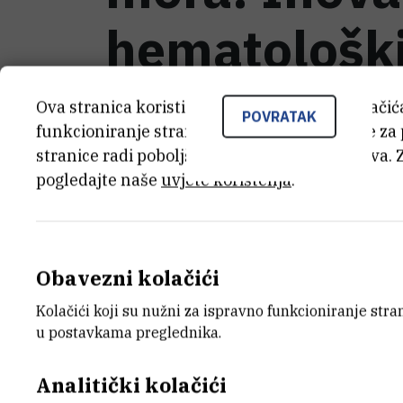
hematološki
Ova stranica koristi kolačiće. Neki od tih kolači
POVRATAK
funkcioniranje stranice, dok se drugi koriste za
stranice radi poboljšanja korisničkog iskustva. 
KATEGORIJA
IZNOS 
pogledajte naše
Ostali projekti
uvjete korištenja
.
65.918,2
DATUM ZAVRŠETKA
STATUS
Obavezni kolačići
30.1.2026.
Završen
Kolačići koji su nužni za ispravno funkcioniranje str
u postavkama preglednika.
Više od 180.000 ljudi diljem svijeta bol
Analitički kolačići
trenutno neizlječive bolesti koštane srž