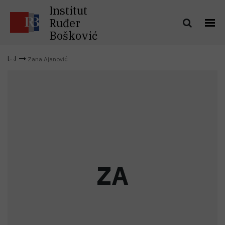
Institut
Ruđer
Bošković
Zana Ajanović
Z
A