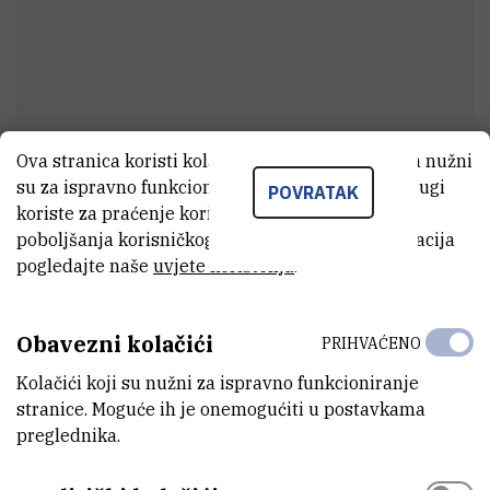
Ova stranica koristi kolačiće. Neki od tih kolačića nužni
Zana
Ajanović
su za ispravno funkcioniranje stranice, dok se drugi
POVRATAK
Asistent
koriste za praćenje korištenja stranice radi
poboljšanja korisničkog iskustva. Za više informacija
pogledajte naše
uvjete korištenja
.
E-MAIL
zaajanovi@irb.hr
Obavezni kolačići
PRIHVAĆENO
ZAVOD
Kolačići koji su nužni za ispravno funkcioniranje
Zavod za molekularnu biologiju
stranice. Moguće ih je onemogućiti u postavkama
preglednika.
LABORATORIJ
Laboratorij za biofiziku stanice