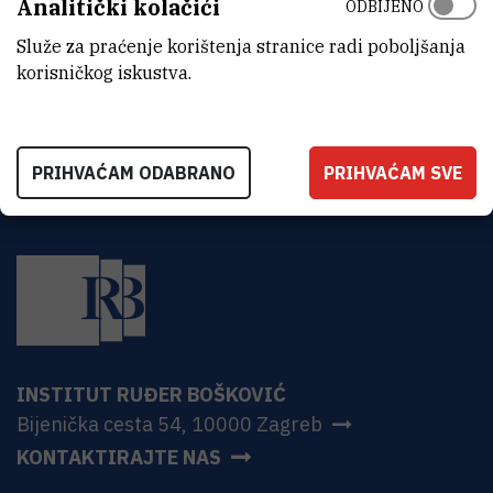
Analitički kolačići
ODBIJENO
ADRESA
Institut Ruđer Bošković
Služe za praćenje korištenja stranice radi poboljšanja
Bijenička 54
korisničkog iskustva.
HR-10000 Zagreb
PRIHVAĆAM ODABRANO
PRIHVAĆAM SVE
INSTITUT RUĐER BOŠKOVIĆ
Bijenička cesta 54, 10000 Zagreb
KONTAKTIRAJTE NAS