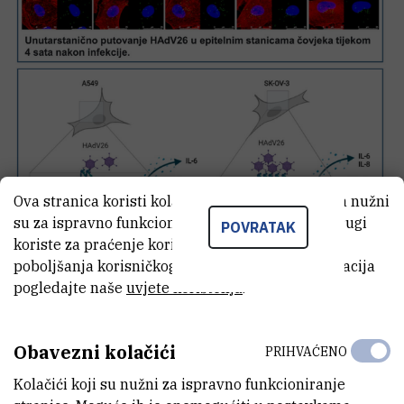
Ova stranica koristi kolačiće. Neki od tih kolačića nužni
su za ispravno funkcioniranje stranice, dok se drugi
POVRATAK
koriste za praćenje korištenja stranice radi
poboljšanja korisničkog iskustva. Za više informacija
pogledajte naše
uvjete korištenja
.
Obavezni kolačići
PRIHVAĆENO
Kolačići koji su nužni za ispravno funkcioniranje