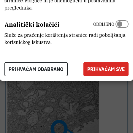
stranice. Moguće ih je onemogućiti u postavkama
preglednika.
Analitički kolačići
ODBIJENO
Služe za praćenje korištenja stranice radi poboljšanja
korisničkog iskustva.
PRIHVAĆAM ODABRANO
PRIHVAĆAM SVE