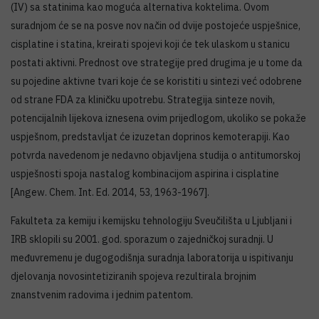
(IV) sa statinima kao moguća alternativa koktelima. Ovom
suradnjom će se na posve nov način od dvije postojeće uspješnice,
cisplatine i statina, kreirati spojevi koji će tek ulaskom u stanicu
postati aktivni. Prednost ove strategije pred drugima je u tome da
su pojedine aktivne tvari koje će se koristiti u sintezi već odobrene
od strane FDA za kliničku upotrebu. Strategija sinteze novih,
potencijalnih lijekova iznesena ovim prijedlogom, ukoliko se pokaže
uspješnom, predstavljat će izuzetan doprinos kemoterapiji. Kao
potvrda navedenom je nedavno objavljena studija o antitumorskoj
uspješnosti spoja nastalog kombinacijom aspirina i cisplatine
[Angew. Chem. Int. Ed. 2014, 53, 1963-1967].
Fakulteta za kemiju i kemijsku tehnologiju Sveučilišta u Ljubljani i
IRB sklopili su 2001. god. sporazum o zajedničkoj suradnji. U
međuvremenu je dugogodišnja suradnja laboratorija u ispitivanju
djelovanja novosintetiziranih spojeva rezultirala brojnim
znanstvenim radovima i jednim patentom.