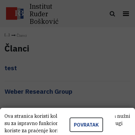
Institut
Ruđer
Bošković
Članci
Članci
test
Weber Research Group
Ova stranica koristi kolačiće. Neki od tih kolačića nužni
su za ispravno funkcioniranje stranice, dok se drugi
POVRATAK
koriste za praćenje korištenja stranice radi