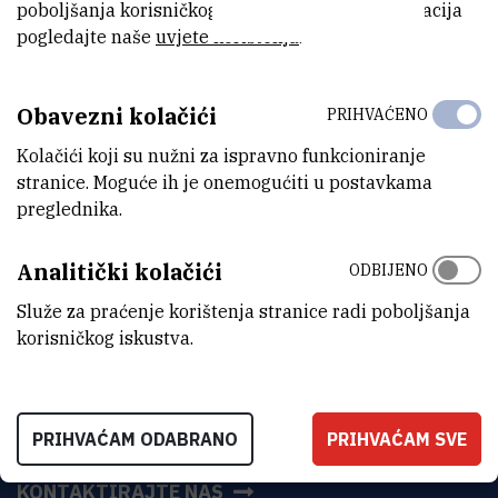
poboljšanja korisničkog iskustva. Za više informacija
pogledajte naše
uvjete korištenja
.
Obavezni kolačići
PRIHVAĆENO
Kolačići koji su nužni za ispravno funkcioniranje
stranice. Moguće ih je onemogućiti u postavkama
preglednika.
Analitički kolačići
ODBIJENO
Služe za praćenje korištenja stranice radi poboljšanja
korisničkog iskustva.
INSTITUT RUĐER BOŠKOVIĆ
PRIHVAĆAM ODABRANO
PRIHVAĆAM SVE
Bijenička cesta 54, 10000 Zagreb
KONTAKTIRAJTE NAS