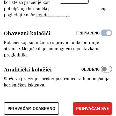
S
K
koriste za praćenje korištenja stranice radi
Znanstveni savjetnik u trajnom zvanju
poboljšanja korisničkog iskustva. Za više informacija
pogledajte naše
uvjete korištenja
.
Sanja.Kapitanovic@irb.hr
Tel:
+385 1 456 1108
Interni broj:
1508
Obavezni kolačići
PRIHVAĆENO
1611
Kolačići koji su nužni za ispravno funkcioniranje
stranice. Moguće ih je onemogućiti u postavkama
preglednika.
Analitički kolačići
ODBIJENO
Služe za praćenje korištenja stranice radi poboljšanja
korisničkog iskustva.
PRIHVAĆAM ODABRANO
PRIHVAĆAM SVE
INSTITUT RUĐER BOŠKOVIĆ