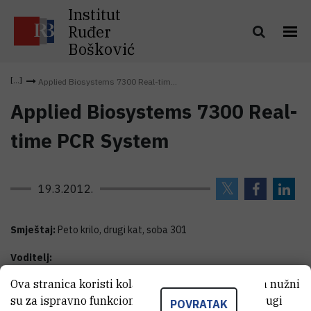
Institut
Ruđer
Bošković
Applied Biosystems 7300 Real-tim...
Applied Biosystems 7300 Real-
time PCR System
19.3.2012.
Smještaj:
Peto krilo, drugi kat, soba 301
Voditelj:
Ova stranica koristi kolačiće. Neki od tih kolačića nužni
Sanja
Kapitanović
,
dr. sc.
su za ispravno funkcioniranje stranice, dok se drugi
POVRATAK