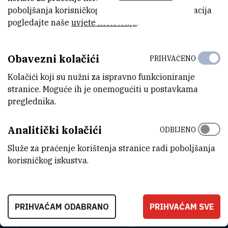
poboljšanja korisničkog iskustva. Za više informacija
Otkriće akvaporina (AQP), membranskih pora koje
pogledajte naše
uvjete korištenja
.
kanaliziraju ulaz vode u stanicu, promijenilo je
percepciju o pasivnom ulasku raznih molekula u
stanicu.
Obavezni kolačići
PRIHVAĆENO
Glavni istraživač:
dr. sc.
Ana
Čipak Gašparović
Kolačići koji su nužni za ispravno funkcioniranje
stranice. Moguće ih je onemogućiti u postavkama
preglednika.
Analitički kolačići
ODBIJENO
Služe za praćenje korištenja stranice radi poboljšanja
korisničkog iskustva.
PRIHVAĆAM ODABRANO
PRIHVAĆAM SVE
INSTITUT RUĐER BOŠKOVIĆ
Bijenička cesta 54, 10000 Zagreb