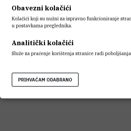
Obavezni kolačići
Kolačići koji su nužni za ispravno funkcioniranje str
INSTITUT RUĐER BOŠK
u postavkama preglednika.
Bijenička cesta 54, 1000
KONTAKTIRAJTE NAS
Analitički kolačići
Služe za praćenje korištenja stranice radi poboljšanja
Uvjeti korištenja
Izjava o pristupačnosti
Mapa mrežnog
PRIHVAĆAM ODABRANO