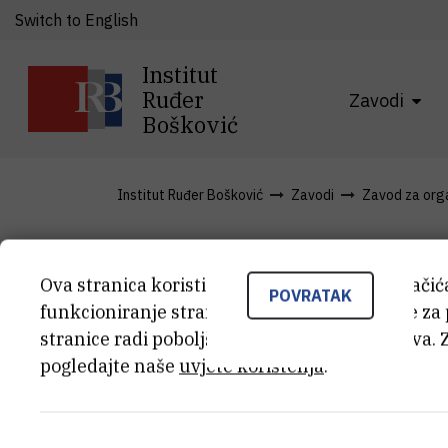
Switch to English
Institut
Ruđer
Zavodi
Bošković
Institut Ruđer Bošković
Zavodi
Zavod za organ
Članci
Ova stranica koristi kolačiće. Neki od tih kolači
POVRATAK
funkcioniranje stranice, dok se drugi koriste za
stranice radi poboljšanja korisničkog iskustva. 
pogledajte naše
uvjete korištenja
.