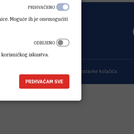
PRIHVAĆENO
anice. Moguće ih je onemogućiti
OVIĆ
0 Zagreb
ODBIJENO
 korisničkog iskustva.
 sjedišta
Opći podaci o IRB-u
Postavke kolačića
PRIHVAĆAM SVE