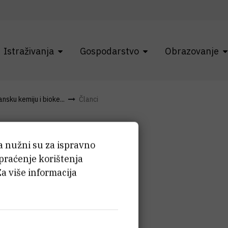
Istraživanja
Gospodarstvo
Obrazovanje
sku kemiju i bioke...
Članci
ća nužni su za ispravno
 praćenje korištenja
Za više informacija