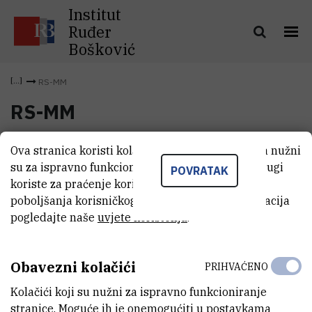
Institut
Ruđer
Bošković
RS-MM
RS-MM
Ova stranica koristi kolačiće. Neki od tih kolačića nužni
RS-MM
(959,9 kB)
su za ispravno funkcioniranje stranice, dok se drugi
POVRATAK
koriste za praćenje korištenja stranice radi
poboljšanja korisničkog iskustva. Za više informacija
pogledajte naše
uvjete korištenja
.
Obavezni kolačići
PRIHVAĆENO
Kolačići koji su nužni za ispravno funkcioniranje
stranice. Moguće ih je onemogućiti u postavkama