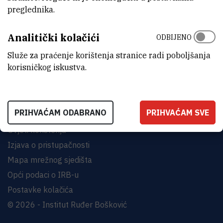
preglednika.
INSTITUT RUĐER BOŠKOVIĆ
Analitički kolačići
Bijenička cesta 54, 10000 Zagreb
ODBIJENO
KONTAKTIRAJTE NAS
Služe za praćenje korištenja stranice radi poboljšanja
korisničkog iskustva.
PRIHVAĆAM ODABRANO
PRIHVAĆAM SVE
Uvjeti korištenja
Izjava o pristupačnosti
Mapa mrežnog sjedišta
Opći podaci o IRB-u
Postavke kolačića
© 2026 - Institut Ruđer Bošković