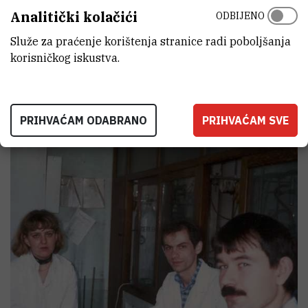
Ranko Klaneček
Analitički kolačići
ODBIJENO
Maija Čiš
Dražen Lovrić
Služe za praćenje korištenja stranice radi poboljšanja
Gordana Gadanji
korisničkog iskustva.
Katarina Varga
PRIHVAĆAM ODABRANO
PRIHVAĆAM SVE