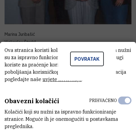
Marina Juribašić
Vjekoslav Štrukil
Ova stranica koristi kolačiće. Neki od tih kolačića nužni
Pavle Trošelj
su za ispravno funkcioniranje stranice, dok se drugi
Vesna Matoničkin
POVRATAK
koriste za praćenje korištenja stranice radi
Marija Felbabić
poboljšanja korisničkog iskustva. Za više informacija
Lidija Balta
pogledajte naše
uvjete korištenja
.
Tatjana Puhek
Željko Debeljak
Adela Barišić
Obavezni kolačići
PRIHVAĆENO
Tanja Leko
Kolačići koji su nužni za ispravno funkcioniranje
Andrea Balen
stranice. Moguće ih je onemogućiti u postavkama
Gabrijela Džimbeg
preglednika.
Matio Tolj