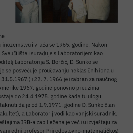
me
i u inozemstvu i vraća se 1965. godine. Nakon
 Sveučilište i surađuje s Laboratorijem kao
ditelj Laboratorija S. Borčić, D. Sunko se
dje se posvećuje proučavanju neklasičnih iona u
31.5.1967.) i 22. 7. 1966 je izabran za naučnog
z Amerike 1967. godine ponovno preuzima
ji ostaje do 24.4.1975. godine kada tu ulogu
taknuti da je od 1.9.1971. godine D. Sunko član
kultet), a Laboratorij vodi kao vanjski suradnik.
štajima IRB-a zabilježena je već i u izvještaju za
 izvanredni profesor Prirodoslovno-matematičkog