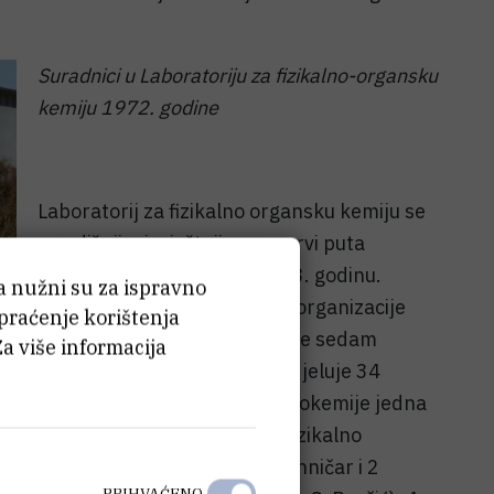
Suradnici u Laboratoriju za fizikalno-organsku
kemiju 1972. godine
Laboratorij za fizikalno organsku kemiju se
u godišnjim izvještajima po prvi puta
spominje u izvještaju za 1963. godinu.
ća nužni su za ispravno
Naime te godine dolazi do reorganizacije
 praćenje korištenja
ustroja Instituta i formiraju se sedam
Za više informacija
naučnih odjela unutar kojih djeluje 34
stavu Odjela organske kemije i biokemije jedna
nica formiran je Laboratorij za fizikalno
atoriju rade 11 istraživača, 1 tehničar i 2