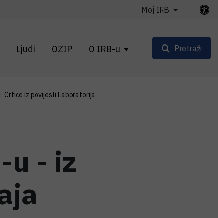
Moj IRB
Ljudi
OZIP
O IRB-u
Pretraži
Crtice iz povijesti Laboratorija
u - iz
aja