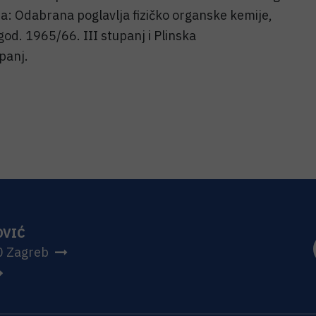
gija: Odabrana poglavlja fizičko organske kemije,
god. 1965/66. III stupanj i Plinska
panj.
OVIĆ
0 Zagreb