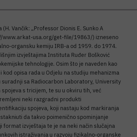
a (H. Vančik: „Professor Dionis E. Sunko A
://www.arkat-usa.org/get-file/19863/) izneseno
zikalno-organsku kemiju IRB-a od 1959. do 1974.
išnjim izvještajima Instituta Ruđer Bošković
okemijske tehnologije. Osim što je naveden kao
i kod opisa rada u Odjelu na studiju mehanizma
u suradnji sa Radiocarbon Laboratory, University
 spojeva s tricijem, te su u okviru tih, već
premljeni neki razgradni produkti
dentifikaciju spojeva, koji nastaju kod markiranja
istakniuti da takvo poimenično spominjanje
i format izvještaja te je na neki način slučajna
kovih istraživanja u razvoju fizikalno-organske