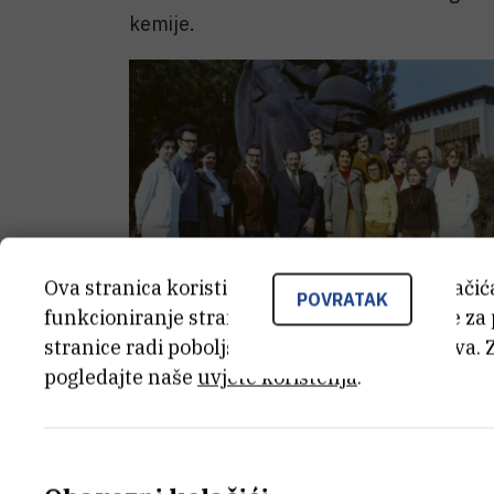
kemije.
Ova stranica koristi kolačiće. Neki od tih kolači
POVRATAK
funkcioniranje stranice, dok se drugi koriste za
stranice radi poboljšanja korisničkog iskustva. 
pogledajte naše
uvjete korištenja
.
laboratorija odnosno radnih grupa. U sa
od njegovih osnovnih organizacijskih jedi
organsku kemiju. Te 1963. godine u labor