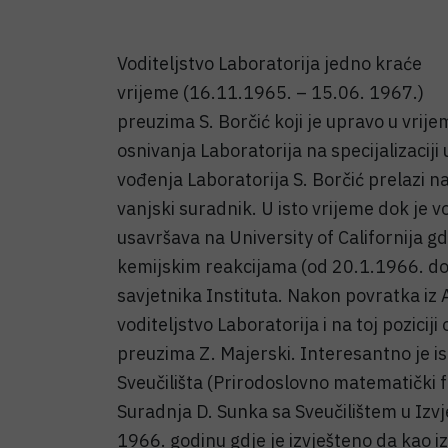
Voditeljstvo Laboratorija jedno kraće
vrijeme (16.11.1965. – 15.06. 1967.)
preuzima S. Borčić koji je upravo u vrije
osnivanja Laboratorija na specijalizacij
vođenja Laboratorija S. Borčić prelazi na
vanjski suradnik. U isto vrijeme dok je vo
usavršava na University of Californija g
kemijskim reakcijama (od 20.1.1966. do 
savjetnika Instituta. Nakon povratka i
voditeljstvo Laboratorija i na toj pozici
preuzima Z. Majerski. Interesantno je is
Sveučilišta (Prirodoslovno matematički fa
Suradnja D. Sunka sa Sveučilištem u Izvje
1966. godinu gdje je izvješteno da kao