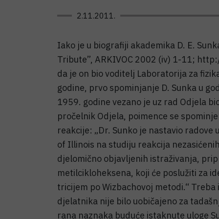
2.11.2011.
Iako je u biografiji akademika D. E. Sunk
Tribute”, ARKIVOC 2002 (iv) 1-11; http
da je on bio voditelj Laboratorija za fi
godine, prvo spominjanje D. Sunka u god
1959. godine vezano je uz rad Odjela bi
pročelnik Odjela, poimence se spominje 
reakcije: „Dr. Sunko je nastavio radove 
of Illinois na studiju reakcija nezasićenih
djelomično objavljenih istraživanja, pri
metilcikloheksena, koji će poslužiti za i
tricijem po Wizbachovoj metodi.“ Treba 
djelatnika nije bilo uobičajeno za tadašnj
rana naznaka buduće istaknute uloge Sun