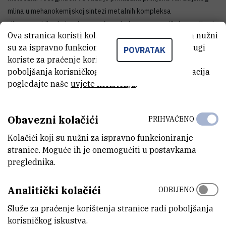
mlina u mehanokemijskoj sintezi metalnih kompleksa
cijanogvanidina kojom je moguće na jednostavan način kontrolirati
Ova stranica koristi kolačiće. Neki od tih kolačića nužni
topološka svojstva koordinacijskih polimera.
su za ispravno funkcioniranje stranice, dok se drugi
POVRATAK
Skup je organizirao Prof. T. N. Guru Row (Indian Institute of Science,
koriste za praćenje korištenja stranice radi
Bangalore), a na njemu je sudjelovalo više od 200 istraživača iz
poboljšanja korisničkog iskustva. Za više informacija
cijelog svijeta. Predavanja je održalo tridesetak vodećih
pogledajte naše
uvjete korištenja
.
znanstvenika u području organske kemije čvrstog stanja i
kristalnog inženjeringa.
Obavezni kolačići
PRIHVAĆENO
Kolačići koji su nužni za ispravno funkcioniranje
stranice. Moguće ih je onemogućiti u postavkama
preglednika.
Analitički kolačići
ODBIJENO
Služe za praćenje korištenja stranice radi poboljšanja
korisničkog iskustva.