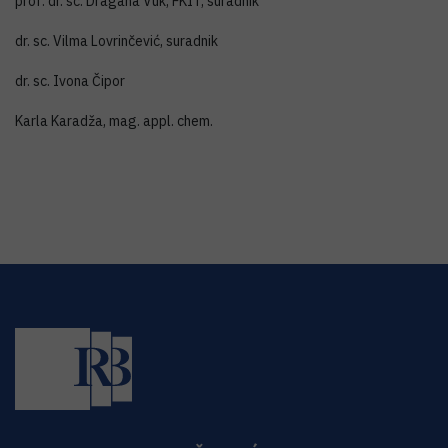
prof. dr. sc. Dragana Vuk, FKIT, suradnik
dr. sc. Vilma Lovrinčević, suradnik
dr. sc. Ivona Čipor
Karla Karadža, mag. appl. chem.