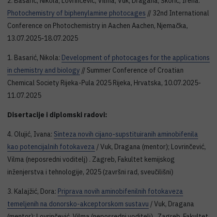
2. Basarić, Nikola; Lovrinčević, Vilma; Vuk, Dragana; Škorić, Irena:
Photochemistry of biphenylamine photocages
// 32nd International
Conference on Photochemistry in Aachen Aachen, Njemačka,
13.07.2025-18.07.2025
1. Basarić, Nikola:
Development of photocages for the applications
in chemistry and biology
// Summer Conference of Croatian
Chemical Society Rijeka-Pula 2025 Rijeka, Hrvatska, 10.07.2025-
11.07.2025
Disertacije i diplomski radovi:
4. Olujić, Ivana:
Sinteza novih cijano-supstituiranih aminobifenila
kao potencijalnih fotokaveza
/ Vuk, Dragana (mentor); Lovrinčević,
Vilma (neposredni voditelj) . Zagreb, Fakultet kemijskog
inženjerstva i tehnologije, 2025 (završni rad, sveučilišni)
3. Kalajžić, Dora:
Priprava novih aminobifenilnih fotokaveza
temeljenih na donorsko-akceptorskom sustavu
/ Vuk, Dragana
(mentor); Lovrinčević, Vilma (neposredni voditelj) . Zagreb, Fakultet