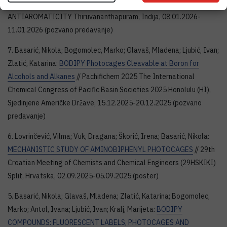
CONFERENCE ON EXCITED STATE AROMATICITY AND
ANTIAROMATICITY Thiruvananthapuram, Indija, 08.01.2026-
11.01.2026 (pozvano predavanje)
7. Basarić, Nikola; Bogomolec, Marko; Glavaš, Mladena; Ljubić, Ivan;
Zlatić, Katarina:
BODIPY Photocages Cleavable at Boron for
Alcohols and Alkanes
// Pachifichem 2025 The International
Chemical Congress of Pacific Basin Societies 2025 Honolulu (HI),
Sjedinjene Američke Države, 15.12.2025-20.12.2025 (pozvano
predavanje)
6. Lovrinčević, Vilma; Vuk, Dragana; Škorić, Irena; Basarić, Nikola:
MECHANISTIC STUDY OF AMINOBIPHENYL PHOTOCAGES
// 29th
Croatian Meeting of Chemists and Chemical Engineers (29HSKIKI)
Split, Hrvatska, 02.09.2025-05.09.2025 (poster)
5. Basarić, Nikola; Glavaš, Mladena; Zlatić, Katarina; Bogomolec,
Marko; Antol, Ivana; Ljubić, Ivan; Kralj, Marijeta:
BODIPY
COMPOUNDS: FLUORESCENT LABELS, PHOTOCAGES AND