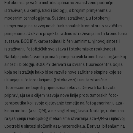
Fotokemija je važno multidisciplinarno znanstveno područje
istraživanja u kemiji, fizici i biologiji, s brojnim primjenama u
modernim tehnologijama. Suština istraživanja u fotokemiji
usmjerena je na razvoj novih funkcionalnih kromofora s različitim
primjenama. U okviru projekta radimo istraživanja na tri kromoforna
sustava, BODIPY, karbazolima i bifenilaminima, njihovoj sintezi i
istraživanju fotofizičkih svojstava i fotokemijske reaktivnosti.
Nadalje, pokušavamo pronaći primjenu ovih kromofora u organskoj
sintezi i biologiji. BODIPY derivati su izvrsna fluorescentna bojila
koja se istražuju kako bi se razvile nove zaštitne skupine koje se
uklanjaju u fotoreakcijama (fotokavezi) i unutarstanične
fluorescentne boje ili prijenosnici lijekova. Derivati karbazola
pripravljaju se s ciljem razvoja nove linije protutumorskih foto-
terapeutika koji svoje djelovanje temelje na fotogeneriranju aza-
kinon metida (aza-QM), a ne singletnog kisika. Nadalje, radimo na
razjašnjenju reakcijskog mehanizma stvaranja aza-QM-a i njihovoj
upotrebi u sintezi složenih aza-heterocikala. Derivati bifenilamina