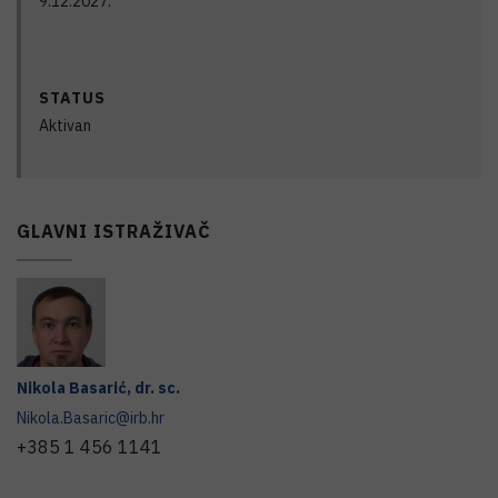
9.12.2027.
STATUS
Aktivan
GLAVNI ISTRAŽIVAČ
Nikola
Basarić
,
dr. sc.
Nikola.Basaric@irb.hr
+385 1 456 1141