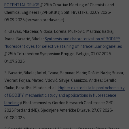
POTENTIAL DRUGS
// 29th Croatian Meeting of Chemists and
Chemical Engineers (29HSKIKI) Split, Hrvatska, 02.09.2025-
05.09.2025 (pozvano predavanje)
4. Glavaš, Mladena; Vidoša, Lorena; Mušković, Martina; Ratkaj,
Ivana; Basarić, Nikola:
Synthesis and characterization of BODIPY
fluorescent dyes for selective staining of intracellular organelles
// 25th Tetrahedron Symposium Brugge, Belgija, 01.07.2025-
04.07.2025
3. Basarić, Nikola; Antol, Ivana; Sapunar, Marin; Došlić, Nađa; Brusar,
Vedran; Forjan, Mateo; Vdović, Silvije; Cannizzo, Andrea; Cerullo,
Giulio; Paradžik, Mladen et al.:
Higher excited state photochemistry
of BODIPY: mechanistic study and applications in fluorescence
labeling
// Photochemistry Gordon Research Conference GRC-
2025 Portland (ME), Sjedinjene Američke Države, 27.07.2025-
01.08.2025