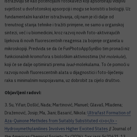
istraživuju se kao potencijalni fotokavezi koji apsorbiraju vidljivu
svjetlost u dvofotonskoj apsorpciji i mogu se koristiti u biologiji. Uz
fundamentalni karakter istraživanja, cilj nam je ići dalje od
trenutnog stanja tehnike i tražiti primjene, ne samo u organskoj
sintezi, već i u biomedicini, kroz razvoj novih foto-aktivirajućih
lijekova ili novih fluorescentnih reagensa za bojenje organela u
mikroskopiji. Predviđa se da će FunPhotoAppSynBio tim pronaći niz
funkcionalnih kromofora s biološkim aktivnostima (
hit molekule
),
koji će se dalje optimirati prema
lead
-molekulama. To će pomoći u
razvoju novih fluorescentnih alata u dijagnostici i foto-liječenju
raka s minimalnim nuspojavama, uz dobrobit za cijelo društvo.
Objavljeni radovi:
3. Su, Yifan; Došlić, Nađa; Martinović, Manuel; Glavaš, Mladena;
Draženović, Josip; Ma, Jiani; Basarić, Nikola:
Ultrafast Formation of
Aza-Quinone Methides from Suitably Substituted <i>o</i> -
Hydroxymethylanilines Involves Higher Excited States
// Journal of
the American Chemical Society, 1x (2026), 1xx; jacs.5c21621, 13.