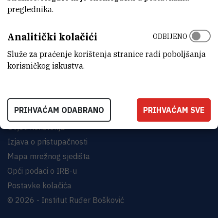
preglednika.
INSTITUT RUĐER BOŠKOVIĆ
Analitički kolačići
Bijenička cesta 54, 10000 Zagreb
ODBIJENO
KONTAKTIRAJTE NAS
Služe za praćenje korištenja stranice radi poboljšanja
korisničkog iskustva.
PRIHVAĆAM ODABRANO
PRIHVAĆAM SVE
Uvjeti korištenja
Izjava o pristupačnosti
Mapa mrežnog sjedišta
Opći podaci o IRB-u
Postavke kolačića
© 2026 - Institut Ruđer Bošković