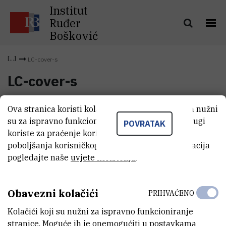
Institut
Ruđer
Bošković
LC-cover-s
LC-cover-s
Ova stranica koristi kolačiće. Neki od tih kolačića nužni
LC-cover-s
(249 kB)
su za ispravno funkcioniranje stranice, dok se drugi
POVRATAK
koriste za praćenje korištenja stranice radi
poboljšanja korisničkog iskustva. Za više informacija
pogledajte naše
uvjete korištenja
.
Obavezni kolačići
PRIHVAĆENO
Kolačići koji su nužni za ispravno funkcioniranje
stranice. Moguće ih je onemogućiti u postavkama