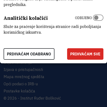
preglednika.
INSTITUT RUĐER BOŠKOVIĆ
Analitički kolačići
Bijenička cesta 54, 10000 Zagreb
ODBIJENO
KONTAKTIRAJTE NAS
Služe za praćenje korištenja stranice radi poboljšanja
korisničkog iskustva.
PRIHVAĆAM ODABRANO
PRIHVAĆAM SVE
Uvjeti korištenja
Izjava o pristupačnosti
Mapa mrežnog sjedišta
Opći podaci o IRB-u
Postavke kolačića
© 2026 - Institut Ruđer Bošković