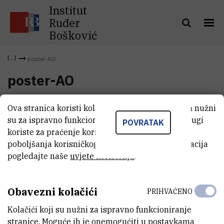
Institut
Ruđer
Bošković
poster-AO
poster-AO
Ova stranica koristi kolačiće. Neki od tih kolačića nužni
poster-AO
(3,8 MB)
su za ispravno funkcioniranje stranice, dok se drugi
POVRATAK
koriste za praćenje korištenja stranice radi
poboljšanja korisničkog iskustva. Za više informacija
pogledajte naše
uvjete korištenja
.
Obavezni kolačići
PRIHVAĆENO
Kolačići koji su nužni za ispravno funkcioniranje
stranice. Moguće ih je onemogućiti u postavkama