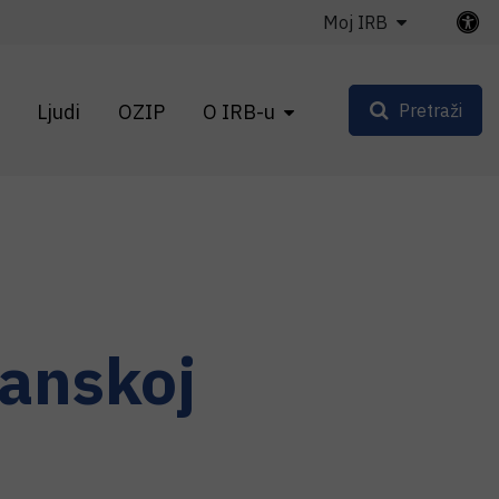
Moj IRB
Ljudi
OZIP
O IRB-u
Pretraži
ganskoj