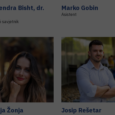
endra
Bisht
,
dr.
Marko
Gobin
Asistent
i savjetnik
ja
Žonja
Josip
Rešetar