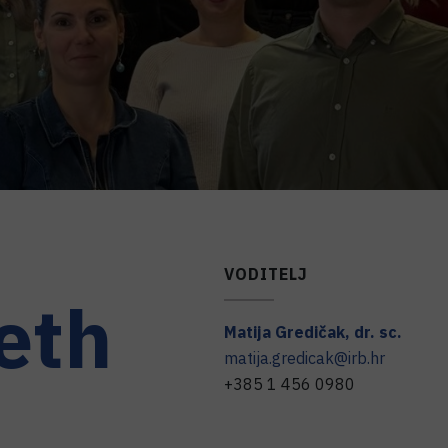
VODITELJ
eth
Matija
Gredičak
,
dr. sc.
matija.gredicak@irb.hr
+385 1 456 0980