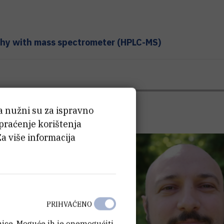
phy with mass spectrometer (HPLC-MS)
ća nužni su za ispravno
 praćenje korištenja
Za više informacija
PRIHVAĆENO
anice. Moguće ih je onemogućiti