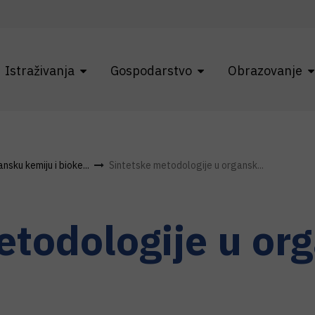
Istraživanja
Gospodarstvo
Obrazovanje
sku kemiju i bioke...
Sintetske metodologije u organsk...
etodologije u or