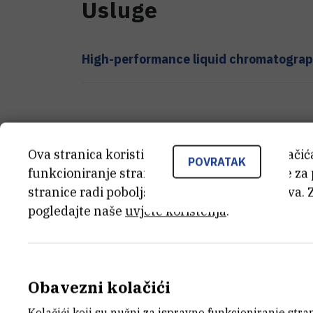
Usluge
High-performance liquid chromatogra
Zaposlenici
Ova stranica koristi kolačiće. Neki od tih kolači
POVRATAK
funkcioniranje stranice, dok se drugi koriste za
stranice radi poboljšanja korisničkog iskustva. 
pogledajte naše
uvjete korištenja
.
Obavezni kolačići
Kolačići koji su nužni za ispravno funkcioniranje str