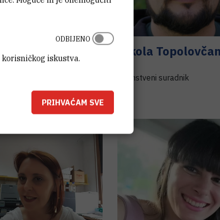
ODBIJENO
nka
Jerić
,
dr. sc.
Nikola
Topolovča
 korisničkog iskustva.
sc.
nik ravnatelja znanstveni
nik u trajnom izboru
Znanstveni suradnik
PRIHVAĆAM SVE