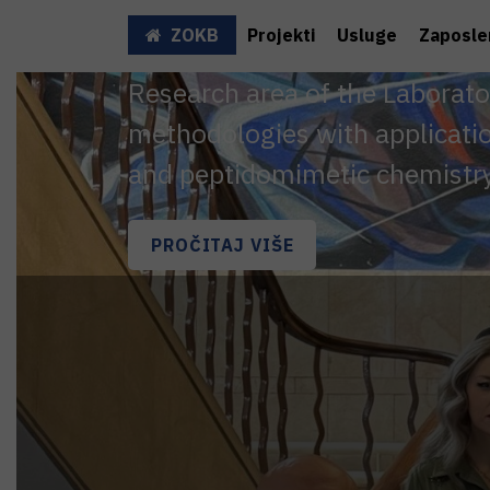
ZOKB
Projekti
Usluge
Zaposlen
Research area of the Laborato
methodologies with applicatio
and peptidomimetic chemistry
PROČITAJ VIŠE