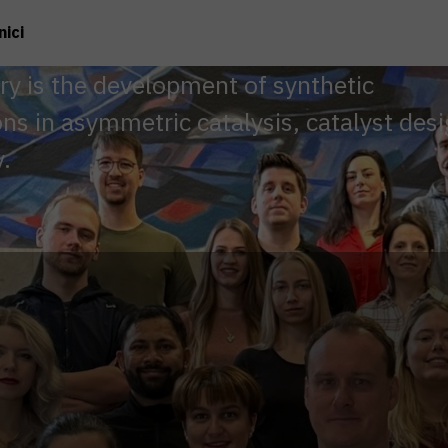
ici
ry is the development of synthetic
ns in asymmetric catalysis, catalyst desi
.