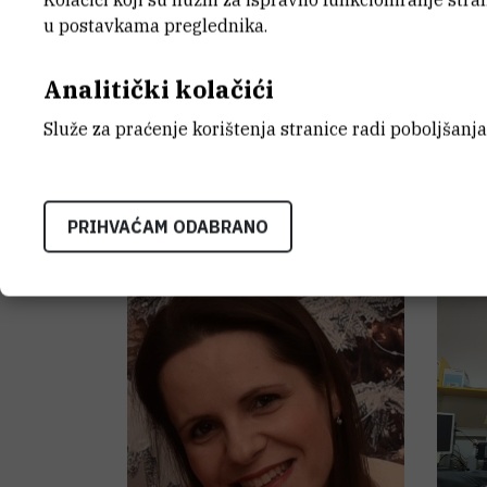
u postavkama preglednika.
Analitički kolačići
Matija
Gredičak
,
dr.
Iva
Služe za praćenje korištenja stranice radi poboljšanja
sc.
Pomoć
savjet
Voditelj laboratorija znanstveni
savjetnik
PRIHVAĆAM ODABRANO