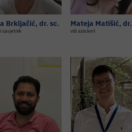
ja
Brkljačić
,
dr. sc.
Mateja
Matišić
,
dr.
i savjetnik
viši asistent