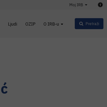
Moj IRB
Ljudi
OZIP
O IRB-u
Pretraži
ić