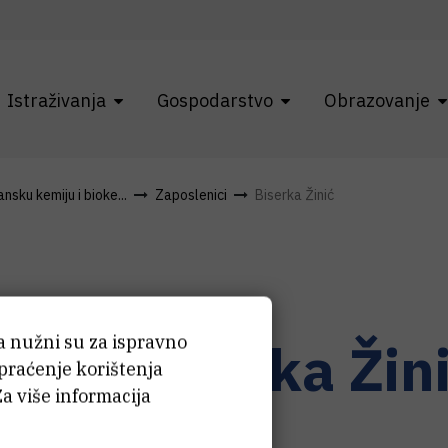
Istraživanja
Gospodarstvo
Obrazovanje
sku kemiju i bioke...
Zaposlenici
Biserka Žinić
ća nužni su za ispravno
r. sc.
Biserka
Žin
 praćenje korištenja
Za više informacija
jski suradnik