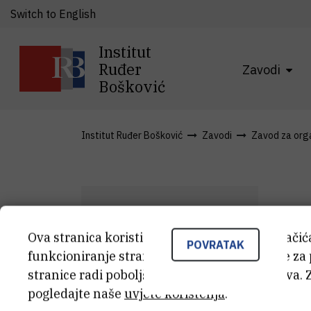
Switch to English
Institut
Ruđer
Zavodi
Bošković
Institut Ruđer Bošković
Zavodi
Zavod za organ
Ova stranica koristi kolačiće. Neki od tih kolači
d
POVRATAK
funkcioniranje stranice, dok se drugi koriste za
B
Ž
stranice radi poboljšanja korisničkog iskustva. 
pogledajte naše
uvjete korištenja
.
Van