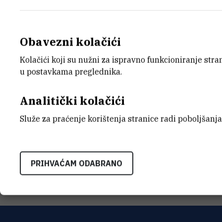
Obavezni kolačići
Kolačići koji su nužni za ispravno funkcioniranje str
E-MAIL
ZAVO
u postavkama preglednika.
bzinic@irb.hr
Zavod z
ADRE
Analitički kolačići
Institu
biokemi
Služe za praćenje korištenja stranice radi poboljšanja
Laborat
spektro
Bijenič
PRIHVAĆAM ODABRANO