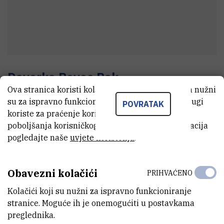
Davorka
Pevec Rak
Ova stranica koristi kolačiće. Neki od tih kolačića nužni
Tehnički suradnik
su za ispravno funkcioniranje stranice, dok se drugi
POVRATAK
koriste za praćenje korištenja stranice radi
poboljšanja korisničkog iskustva. Za više informacija
E-MAIL
pogledajte naše
uvjete korištenja
.
Davorka.Pevec-Rak@irb.hr
TELEFON
Obavezni kolačići
PRIHVAĆENO
+385 1 456 1066
Kolačići koji su nužni za ispravno funkcioniranje
INTERNI BROJ
stranice. Moguće ih je onemogućiti u postavkama
1466
preglednika.