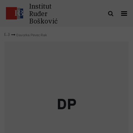
Institut
Ruđer
Bošković
Davorka Pevec Rak
D
P