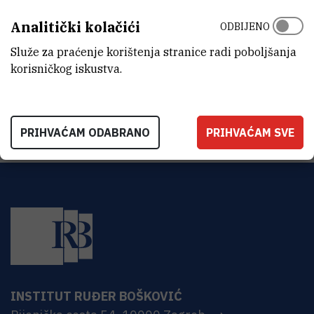
ZAVOD
Analitički kolačići
ODBIJENO
Zavod za organsku kemiju i biokemiju
Služe za praćenje korištenja stranice radi poboljšanja
ADRESA
korisničkog iskustva.
Institut Ruđer Bošković
Bijenička 54
HR-10000 Zagreb
PRIHVAĆAM ODABRANO
PRIHVAĆAM SVE
INSTITUT RUĐER BOŠKOVIĆ