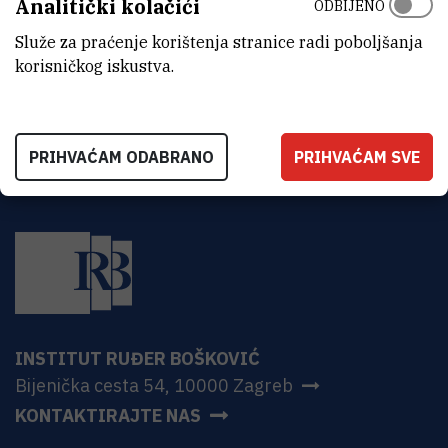
Analitički kolačići
ODBIJENO
ADRESA
Institut Ruđer Bošković
Služe za praćenje korištenja stranice radi poboljšanja
Bijenička 54
korisničkog iskustva.
HR-10000 Zagreb
PRIHVAĆAM ODABRANO
PRIHVAĆAM SVE
INSTITUT RUĐER BOŠKOVIĆ
Bijenička cesta 54, 10000 Zagreb
KONTAKTIRAJTE NAS