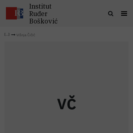
Institut
Ruđer
Bošković
Višnja Čičić
V
Č