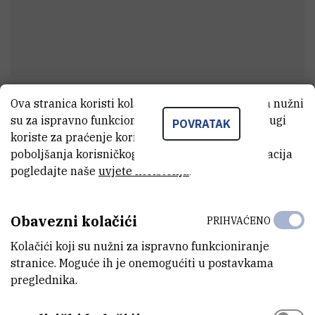
Ova stranica koristi kolačiće. Neki od tih kolačića nužni
Višnja
Čičić
su za ispravno funkcioniranje stranice, dok se drugi
POVRATAK
Perač laboratorijskog posuđa
koriste za praćenje korištenja stranice radi
poboljšanja korisničkog iskustva. Za više informacija
pogledajte naše
uvjete korištenja
.
E-MAIL
Visnja.Cicic@irb.hr
Obavezni kolačići
PRIHVAĆENO
INTERNI BROJ
Kolačići koji su nužni za ispravno funkcioniranje
1368
stranice. Moguće ih je onemogućiti u postavkama
preglednika.
ZAVOD
Zavod za organsku kemiju i biokemiju