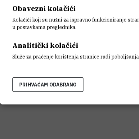
Obavezni kolačići
Kolačići koji su nužni za ispravno funkcioniranje str
INSTITUT RUĐER BOŠK
u postavkama preglednika.
Bijenička cesta 54, 1000
KONTAKTIRAJTE NAS
Analitički kolačići
Služe za praćenje korištenja stranice radi poboljšanja
Uvjeti korištenja
Izjava o pristupačnosti
Mapa mrežnog
PRIHVAĆAM ODABRANO