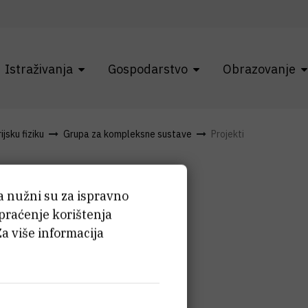
Istraživanja
Gospodarstvo
Obrazovanje
jsku fiziku
Grupa za kompleksne sustave
Projekti
ća nužni su za ispravno
 praćenje korištenja
Za više informacija