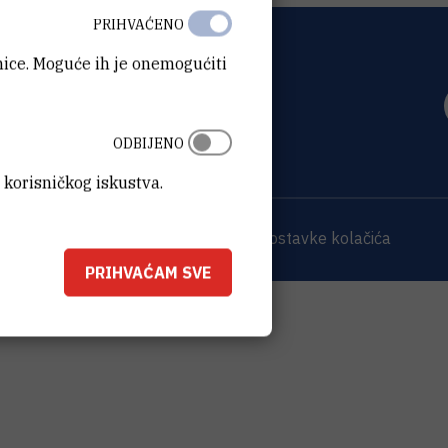
PRIHVAĆENO
anice. Moguće ih je onemogućiti
OVIĆ
0 Zagreb
ODBIJENO
 korisničkog iskustva.
 sjedišta
Opći podaci o IRB-u
Postavke kolačića
PRIHVAĆAM SVE