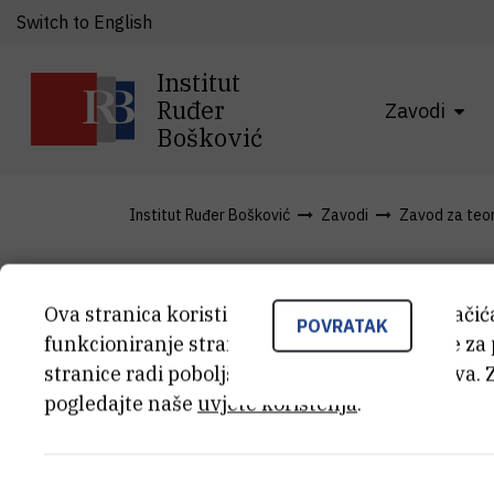
Switch to English
Institut
Ruđer
Zavodi
Bošković
Institut Ruđer Bošković
Zavodi
Zavod za teori
Projekti
Ova stranica koristi kolačiće. Neki od tih kolači
POVRATAK
funkcioniranje stranice, dok se drugi koriste za
stranice radi poboljšanja korisničkog iskustva. 
pogledajte naše
uvjete korištenja
.