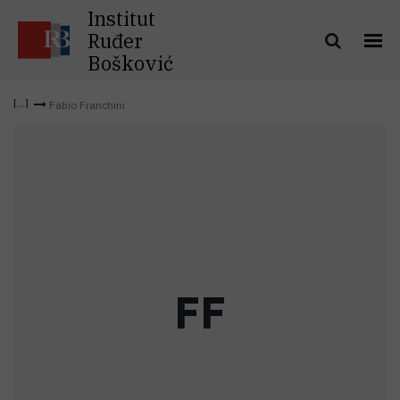
Institut
Ruđer
Bošković
Fabio Franchini
F
F