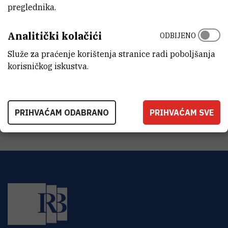
preglednika.
ZAVOD
Zavod za teorijsku fiziku
Analitički kolačići
ODBIJENO
LABORATORIJ
Grupa za kompleksne sustave
Služe za praćenje korištenja stranice radi poboljšanja
korisničkog iskustva.
ADRESA
Institut Ruđer Bošković
Bijenička 54
HR-10000 Zagreb
PRIHVAĆAM ODABRANO
PRIHVAĆAM SVE