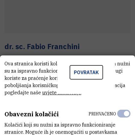
dr. sc.
Fabio
Franchini
Viši znanstveni suradnik
Ova stranica koristi kolačiće. Neki od tih kolačića nužni
su za ispravno funkcioniranje stranice, dok se drugi
POVRATAK
koriste za praćenje korištenja stranice radi
E-MAIL
poboljšanja korisničkog iskustva. Za više informacija
Fabio.Franchini@irb.hr
pogledajte naše
uvjete korištenja
.
TELEFON
+385 1 468 0214
Obavezni kolačići
PRIHVAĆENO
INTERNI BROJ
Kolačići koji su nužni za ispravno funkcioniranje
1347
stranice. Moguće ih je onemogućiti u postavkama