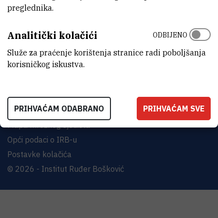
Bijenička cesta 54, 10000 Zagreb
preglednika.
KONTAKTIRAJTE NAS
Analitički kolačići
ODBIJENO
Služe za praćenje korištenja stranice radi poboljšanja
korisničkog iskustva.
Uvjeti korištenja
PRIHVAĆAM ODABRANO
PRIHVAĆAM SVE
Izjava o pristupačnosti
Mapa mrežnog sjedišta
Opći podaci o IRB-u
Postavke kolačića
© 2026 - Institut Ruđer Bošković