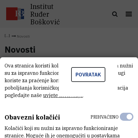
Institut
Ruđer
Bošković
Novosti
Novosti
Ova stranica koristi kolačiće. Neki od tih kolačića nužni
su za ispravno funkcioniranje stranice, dok se drugi
POVRATAK
koriste za praćenje korištenja stranice radi
poboljšanja korisničkog iskustva. Za više informacija
pogledajte naše
uvjete korištenja
.
Obavezni kolačići
PRIHVAĆENO
Kolačići koji su nužni za ispravno funkcioniranje
INSTITUT RUĐER BOŠKOVIĆ
stranice. Moguće ih je onemogućiti u postavkama