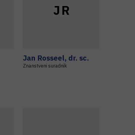
J
R
Jan
Rosseel
,
dr. sc.
Znanstveni suradnik