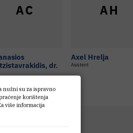
A
C
A
H
anasios
Axel
Hrelja
tzistavrakidis
,
dr.
Asistent
lj laboratorija viši znanstveni
nik
ća nužni su za ispravno
 praćenje korištenja
Za više informacija