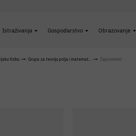
Istraživanja
Gospodarstvo
Obrazovanje
jsku fiziku
Grupa za teoriju polja i matemat...
Zaposlenici