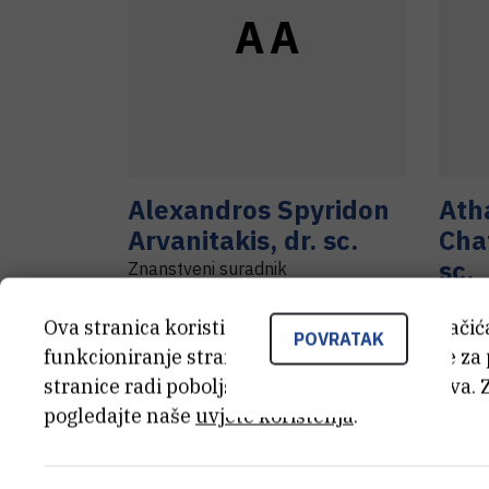
A
A
Alexandros Spyridon
Ath
Arvanitakis
,
dr. sc.
Cha
sc.
Znanstveni suradnik
Vodite
surad
Ova stranica koristi kolačiće. Neki od tih kolači
POVRATAK
funkcioniranje stranice, dok se drugi koriste za
stranice radi poboljšanja korisničkog iskustva. 
pogledajte naše
uvjete korištenja
.