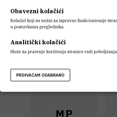
J
O
Obavezni kolačići
Kolačići koji su nužni za ispravno funkcioniranje str
u postavkama preglednika.
Analitički kolačići
Josh
O'Connor
,
dr. sc.
Lari
Služe za praćenje korištenja stranice radi poboljšanja
viši asistent
Predst
savjet
PRIHVAĆAM ODABRANO
M
P