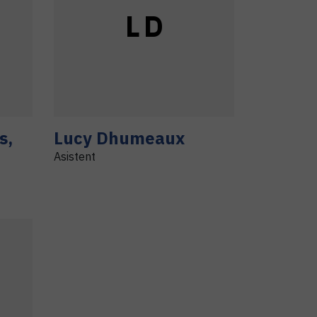
L
D
s
,
Lucy
Dhumeaux
Asistent