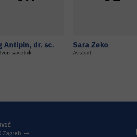
g
Antipin
,
dr. sc.
Sara
Zeko
veni savjetnik
Asistent
OVIĆ
0 Zagreb