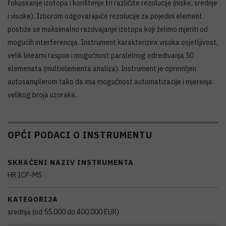
fokusiranje izotopa i korištenje tri različite rezolucije (niske, srednje
i visoke). Izborom odgovarajuće rezolucije za pojedini element
postiže se maksimalno razdvajanje izotopa koji želimo mjeriti od
mogućih interferencija. Instrument karakterizira visoka osjetljivost,
velik linearni raspon i mogućnost paralelnog određivanja 50
elemenata (multielementa analiza). Instrument je opremljen
autosamplerom tako da ima mogućnost automatizacije i mjerenja
velikog broja uzoraka.
OPĆI PODACI O INSTRUMENTU
SKRAĆENI NAZIV INSTRUMENTA
HR ICP-MS
KATEGORIJA
srednja (od 55.000 do 400.000 EUR)