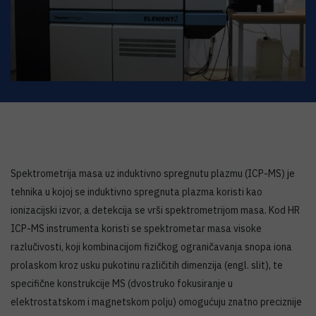
Spektrometrija masa uz induktivno spregnutu plazmu (ICP-MS) je
tehnika u kojoj se induktivno spregnuta plazma koristi kao
ionizacijski izvor, a detekcija se vrši spektrometrijom masa. Kod HR
ICP-MS instrumenta koristi se spektrometar masa visoke
razlučivosti, koji kombinacijom fizičkog ograničavanja snopa iona
prolaskom kroz usku pukotinu različitih dimenzija (engl. slit), te
specifične konstrukcije MS (dvostruko fokusiranje u
elektrostatskom i magnetskom polju) omogućuju znatno preciznije