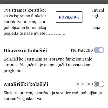
VRSTA INSTRUMENTA
Ova stranica koristi kolačiće. Neki od tih kolačića nužni
spektrometar
su za ispravno funkcioniranje stranice, dok se drugi
POVRATAK
koriste za praćenje korištenja stranice radi
VRSTA ANALIZE
poboljšanja korisničkog iskustva. Za više informacija
masena analiza
pogledajte naše
uvjete korištenja
.
SAMOSTALAN/VEZAN
samostalan
Obavezni kolačići
PRIHVAĆENO
STANJE OPREME
Kolačići koji su nužni za ispravno funkcioniranje
potpuno funkcionalan
stranice. Moguće ih je onemogućiti u postavkama
preglednika.
DISCIPLINE
Biologija , Geofizika , Kemija
Analitički kolačići
ODBIJENO
Služe za praćenje korištenja stranice radi poboljšanja
VANJSKI LINK ZA KAPITALNU OPREMU
korisničkog iskustva.
Vidi na croris.hr