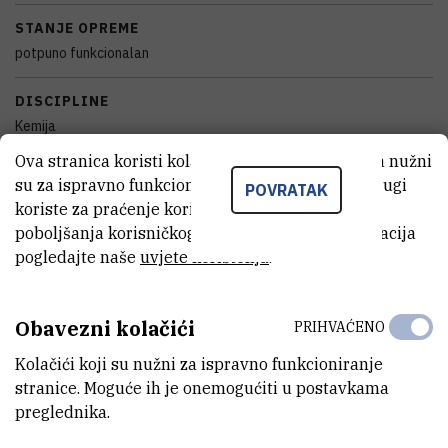
STANJE OPREME
potpuno funkcionalan
DISCIPLINE
Kemija
Ova stranica koristi kolačiće. Neki od tih kolačića nužni
GODINA PROIZVODNJE
su za ispravno funkcioniranje stranice, dok se drugi
POVRATAK
2007
koriste za praćenje korištenja stranice radi
poboljšanja korisničkog iskustva. Za više informacija
TIJELO KOJE JE FINANCIRALO NABAVKU OPREME
pogledajte naše
uvjete korištenja
.
Ministarstvo znanosti, obrazovanja i mladih Republike Hrvatske
VANJSKI LINK ZA KAPITALNU OPREMU
Obavezni kolačići
PRIHVAĆENO
Vidi na croris.hr
Kolačići koji su nužni za ispravno funkcioniranje
stranice. Moguće ih je onemogućiti u postavkama
preglednika.
KARAKTERISTIKE