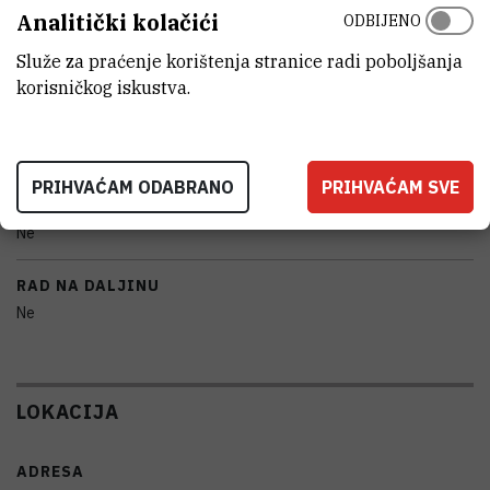
Analitički kolačići
ODBIJENO
MODEL
Služe za praćenje korištenja stranice radi poboljšanja
Free Zone 1, Model 7740030, Labconco
korisničkog iskustva.
PROIZVOĐAČ
Labconco
PRIHVAĆAM ODABRANO
PRIHVAĆAM SVE
PRENOSIVOST
Ne
RAD NA DALJINU
Ne
LOKACIJA
ADRESA