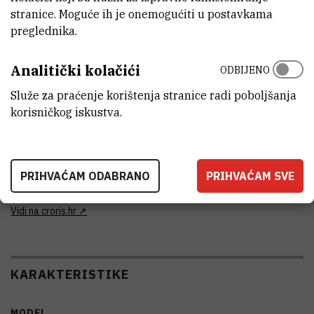
potpuno funkcionalan
stranice. Moguće ih je onemogućiti u postavkama
preglednika.
DISCIPLINE
Biologija
Analitički kolačići
ODBIJENO
GODINA PROIZVODNJE
Služe za praćenje korištenja stranice radi poboljšanja
2005
korisničkog iskustva.
TIJELO KOJE JE FINANCIRALO NABAVKU OPREME
Hrvatska zaklada za znanost
PRIHVAĆAM ODABRANO
PRIHVAĆAM SVE
VANJSKI LINK ZA KAPITALNU OPREMU
Vidi na croris.hr
KARAKTERISTIKE
MODEL