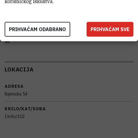
korisničkog iskustva.
PRENOSIVOST
Ne
PRIHVAĆAM ODABRANO
PRIHVAĆAM SVE
RAD NA DALJINU
Ne
LOKACIJA
ADRESA
Bijenicka 54
KRILO/KAT/SOBA
I krilo/102