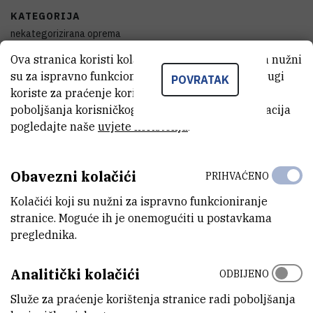
KATEGORIJA
nekategorizirana oprema
Ova stranica koristi kolačiće. Neki od tih kolačića nužni
DISCIPLINE
su za ispravno funkcioniranje stranice, dok se drugi
POVRATAK
Fizika , Elektrotehnika
koriste za praćenje korištenja stranice radi
poboljšanja korisničkog iskustva. Za više informacija
TIJELO KOJE JE FINANCIRALO NABAVKU OPREME
pogledajte naše
uvjete korištenja
.
Hrvatska zaklada za znanost
VANJSKI LINK ZA KAPITALNU OPREMU
Obavezni kolačići
PRIHVAĆENO
Vidi na croris.hr
Kolačići koji su nužni za ispravno funkcioniranje
stranice. Moguće ih je onemogućiti u postavkama
preglednika.
KARAKTERISTIKE
Analitički kolačići
ODBIJENO
MODEL
Služe za praćenje korištenja stranice radi poboljšanja
Keithley Model 6487 Picoammeter/Voltage Source