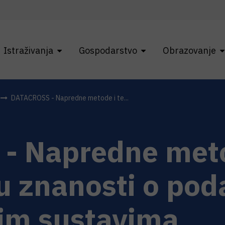
Istraživanja
Gospodarstvo
Obrazovanje
DATACROSS - Napredne metode i te...
- Napredne meto
u znanosti o pod
im sustavima