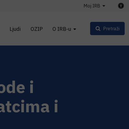
Moj IRB
Ljudi
OZIP
O IRB-u
Pretraži
de i
atcima i