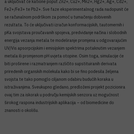
a uključivat će katione poput Zn2+, Cu2+, Mn2+, Hg2+, Ag+, Cd2+,
Fe2+/Fe3+ te Pb2+. Sve faze eksperimentalnog rada nadopunit će
se računalnom podrškom za pomoć u tumačenju dobivenih
rezultata. To će uključivati izračun konformacijskih, tautomernih i
pKa svojstava proučavanih spojeva, predviđanje načina i slobodnih
energija vezanja metala te modeliranje promjena u odgovarajućim
UV/Vis apsorpcijskim i emisijskim spektrima potaknutim vezanjem
metala ili promjenom pH uvjeta otopine. Osim toga, simulacije će
biti proširene i razmatranjem različito supstituiranih derivata
priređenih organskih molekula kako bi se fino podesila željena
svojsta te tako pomoglo ciljanom odabiru budućih koraka u
istraživanjima. Sveukupno gledano, predloženi projekt pozicionira
ovaj tim za iskorak u području kemijskih senzora uz mogućnost
širokog raspona industrijskih aplikacija – od biomedicine do
znanosti o okolišu.