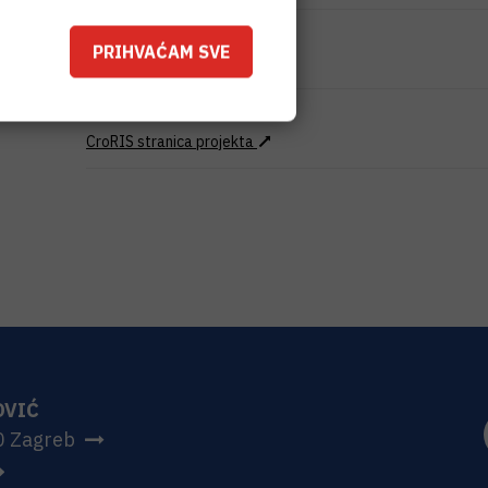
IZNOS FINANCIRANJA
PRIHVAĆAM SVE
996.000
HRK
VIŠE INFORMACIJA
CroRIS stranica projekta
OVIĆ
0 Zagreb