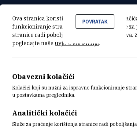
GLAVNI ISTRAŽIVAČ
Ova stranica koristi kolačiće. Neki od tih kolači
POVRATAK
funkcioniranje stranice, dok se drugi koriste za
Mile
Ivanda
,
dr. sc.
stranice radi poboljšanja korisničkog iskustva. 
ivanda@irb.hr
pogledajte naše
uvjete korištenja
.
+385 1 456 0928
Obavezni kolačići
Kolačići koji su nužni za ispravno funkcioniranje str
u postavkama preglednika.
Analitički kolačići
Služe za praćenje korištenja stranice radi poboljšanja