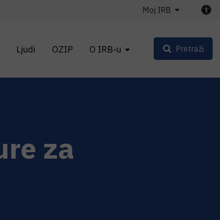
Moj IRB
Ljudi
OZIP
O IRB-u
Pretraži
ure za