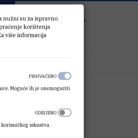
TIP PROJEKTA
ća nužni su za ispravno
Znanstveno-istraživački projekti
 praćenje korištenja
Za više informacija
PROGRAM
Istraživački projekti
FINANCIJER
Hrvatska zaklada za znanost
PRIHVAĆENO
DATUM POČETKA
anice. Moguće ih je onemogućiti
1.6.2015.
DATUM ZAVRŠETKA
6.1.2019.
ODBIJENO
 korisničkog iskustva.
STATUS
Završen