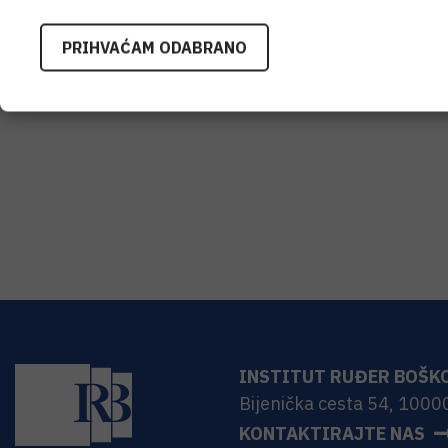
PRIHVAĆAM ODABRANO
INSTITUT RUĐER BOŠK
Bijenička cesta 54, 1000
KONTAKTIRAJTE NAS