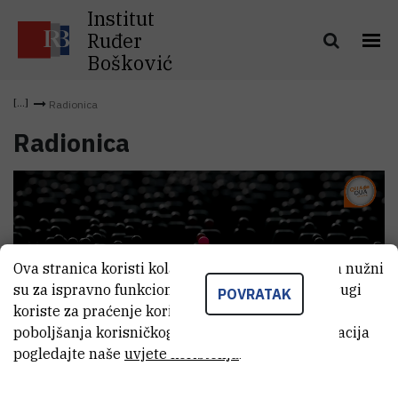
Institut
Ruđer
Bošković
Radionica
Radionica
Ova stranica koristi kolačiće. Neki od tih kolačića nužni
su za ispravno funkcioniranje stranice, dok se drugi
POVRATAK
koriste za praćenje korištenja stranice radi
poboljšanja korisničkog iskustva. Za više informacija
pogledajte naše
uvjete korištenja
.