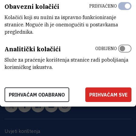
Obavezni kolačići
PRIHVAĆENO
Kolačići koji su nužni za ispravno funkcioniranje
stranice. Moguće ih je onemogućiti u postavkama
preglednika.
Analitički kolačići
ODBIJENO
Služe za praćenje korištenja stranice radi poboljšanja
INSTITUT RUĐER BOŠKOVIĆ
korisničkog iskustva.
Bijenička cesta 54, 10000 Zagreb
KONTAKTIRAJTE NAS
PRIHVAĆAM ODABRANO
PRIHVAĆAM SVE
Uvjeti korištenja