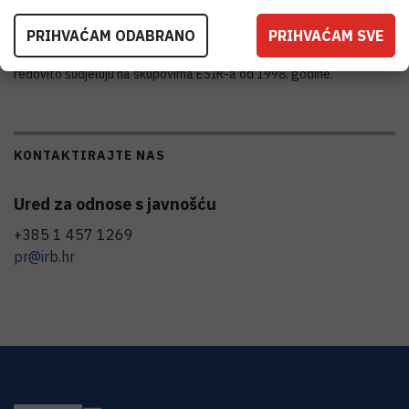
raznim drugim područjima, te razvoj metoda i tehnika mjerenja.
PRIHVAĆAM ODABRANO
PRIHVAĆAM SVE
Suradnici
Laboratorija za mjerenje niskih radioaktivnosti
(LNA)
redovito sudjeluju na skupovima ESIR-a od 1998. godine.
KONTAKTIRAJTE NAS
Ured za odnose s javnošću
+385 1 457 1269
pr@irb.hr