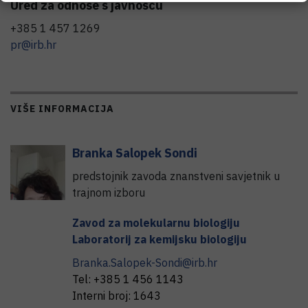
Ured za odnose s javnošću
+385 1 457 1269
pr@irb.hr
VIŠE INFORMACIJA
Branka
Salopek Sondi
predstojnik zavoda znanstveni savjetnik u
trajnom izboru
Zavod za molekularnu biologiju
Laboratorij za kemijsku biologiju
Branka.Salopek-Sondi@irb.hr
Tel:
+385 1 456 1143
Interni broj:
1643