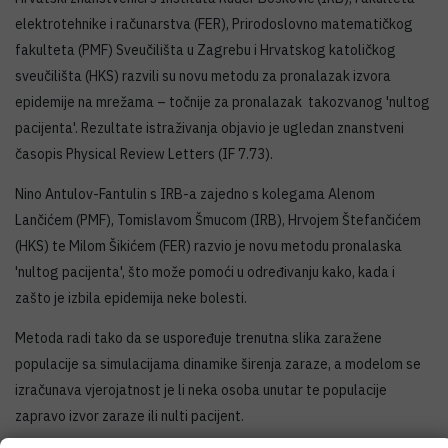
elektrotehnike i računarstva (FER), Prirodoslovno matematičkog
fakulteta (PMF) Sveučilišta u Zagrebu i Hrvatskog katoličkog
sveučilišta (HKS) razvili su novu metodu za pronalazak izvora
epidemije na mrežama – točnije za pronalazak takozvanog 'nultog
pacijenta'. Rezultate istraživanja objavio je ugledan znanstveni
časopis Physical Review Letters (IF 7.73).
Nino Antulov-Fantulin s IRB-a zajedno s kolegama Alenom
Lančićem (PMF), Tomislavom Šmucom (IRB), Hrvojem Štefančićem
(HKS) te Milom Šikićem (FER) razvio je novu metodu pronalaska
'nultog pacijenta', što može pomoći u određivanju kako, kada i
zašto je izbila epidemija neke bolesti.
Metoda radi tako da se uspoređuje trenutna slika zaražene
populacije sa simulacijama dinamike širenja zaraze, a modelom se
izračunava vjerojatnost je li neka osoba unutar te populacije
zapravo izvor zaraze ili nulti pacijent.