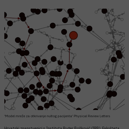
'Model mreže za otkrivanje nultog pacijenta' Physical Review Letters
Hrvatski znanstvenici s Instituta Ruđer Bošković (IRB), Fakulteta