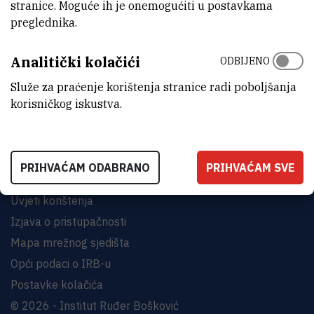
stranice. Moguće ih je onemogućiti u postavkama
preglednika.
INSTITUT RUĐER BOŠKOVIĆ
Analitički kolačići
ODBIJENO
Bijenička cesta 54, 10000 Zagreb
Služe za praćenje korištenja stranice radi poboljšanja
KONTAKTIRAJTE NAS
korisničkog iskustva.
PRIHVAĆAM ODABRANO
PRIHVAĆAM SVE
Uvjeti korištenja
Izjava o pristupačnosti
Mapa mrežnog sjedišta
Opći podaci o IRB-u
Postavke kolačića
© 2026 - Institut Ruđer Bošković