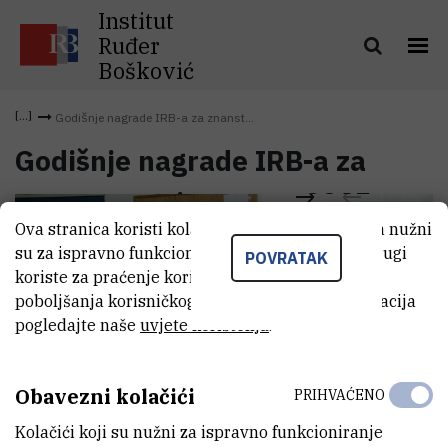
Institut
Ruđer
Bošković
Godišnje nagrade IRB-a za znanst...
Godišnje nagrade IRB-a za
1
/
25
znanstvenu izvrsnost 2015.
Ova stranica koristi kolačiće. Neki od tih kolačića nužni
su za ispravno funkcioniranje stranice, dok se drugi
POVRATAK
koriste za praćenje korištenja stranice radi
poboljšanja korisničkog iskustva. Za više informacija
pogledajte naše
uvjete korištenja
.
Obavezni kolačići
PRIHVAĆENO
Kolačići koji su nužni za ispravno funkcioniranje